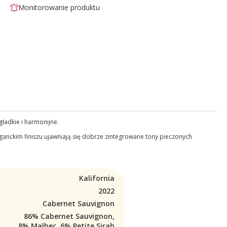
Monitorowanie produktu
gładkie i harmonijne.
leganckim finiszu ujawniają się dobrze zintegrowane tony pieczonych
Kalifornia
2022
Cabernet Sauvignon
86% Cabernet Sauvignon,
8% Malbec, 6% Petite Sirah