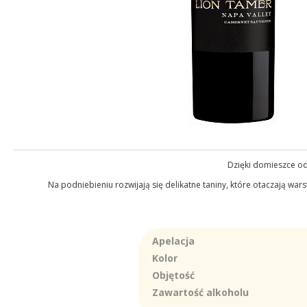
Dzięki domieszce odm
Na podniebieniu rozwijają się delikatne taniny, które otaczają war
Apelacja
Kolor
Objętość
Zawartość alkoholu