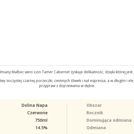
iany Malbec wino Lion Tamer Cabernet zyskuje delikatność, dzięki której jest 
stwy soczystej czarnej porzeczki, ciemnych śliwek i nut espressa, a w długim i e
przypraw z dojrzewania w dębie.
Dolina Napa
Obszar
Czerwone
Rocznik
750ml
Dominująca odmiana
14.5%
Odmiana