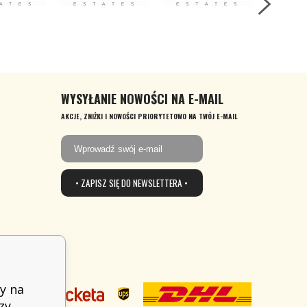
WYSYŁANIE NOWOŚCI NA E-MAIL
AKCJE, ZNIŻKI I NOWOŚCI PRIORYTETOWO NA TWÓJ E-MAIL
• ZAPISZ SIĘ DO NEWSLETTERA •
y na
zy