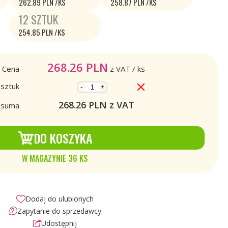
262.89 PLN /KS
258.87 PLN /KS
12 SZTUK
254.85 PLN /KS
268.26
PLN
Cena
z VAT
/ ks
 sztuk
-
+
268.26
PLN z VAT
a suma
DO KOSZYKA
W MAGAZYNIE 36 KS
Dodaj do ulubionych
Zapytanie do sprzedawcy
Udostępnij