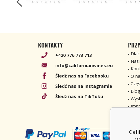
KONTAKTY
PRZY
Dlac
+420 776 773 713
Nasi
info@californianwines.eu
Kont
Śledź nas na Facebooku
O na
Częs
Śledź nas na Instagramie
Blog
Śledź nas na TikToku
Wyśl
Imp
Cal
w