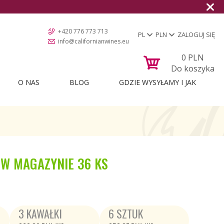
+420 776 773 713
PL
PLN
ZALOGUJ SIĘ
info@californianwines.eu
0
PLN
Do koszyka
O NAS
BLOG
GDZIE WYSYŁAMY I JAK
W MAGAZYNIE
36 KS
3 KAWAŁKI
6 SZTUK