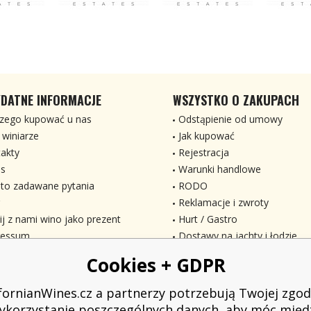
DATNE INFORMACJE
WSZYSTKO O ZAKUPACH
zego kupować u nas
Odstąpienie od umowy
 winiarze
Jak kupować
akty
Rejestracja
s
Warunki handlowe
to zadawane pytania
RODO
Reklamacje i zwroty
ij z nami wino jako prezent
Hurt / Gastro
ressum
Dostawy na jachty i łodzie
Cookies + GDPR
ifornianWines.cz a partnerzy potrzebują Twojej zgod
ykorzystanie poszczególnych danych, aby móc międ