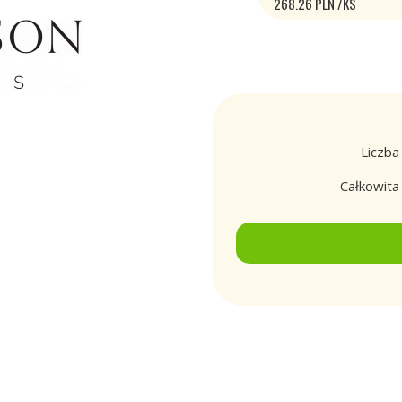
268.26 PLN /KS
Liczba
Całkowit