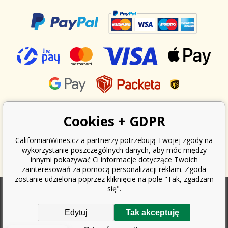
Cookies + GDPR
CalifornianWines.cz a partnerzy potrzebują Twojej zgody na
wykorzystanie poszczególnych danych, aby móc między
innymi pokazywać Ci informacje dotyczące Twoich
zainteresowań za pomocą personalizacji reklam. Zgoda
zostanie udzielona poprzez kliknięcie na pole "Tak, zgadzam
się".
Zgodnie z ustawą o ewidencji sprzedaży, sprzedawca jest zobowiązany
Edytuj
Tak akceptuję
do wystawienia nabywcy paragonu. Jednocześnie jest zobowiązany
zarejestrować otrzymany przychód u organu podatkowego online; w