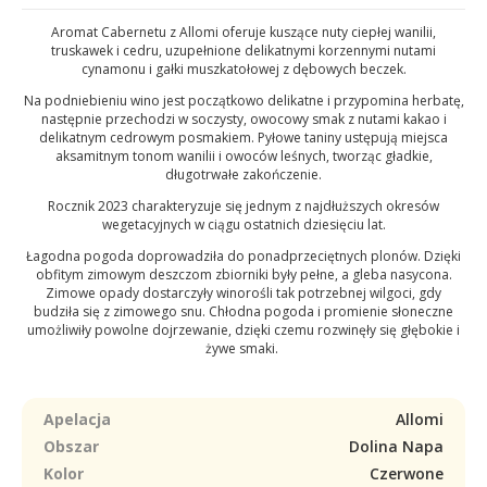
Aromat Cabernetu z Allomi oferuje kuszące nuty ciepłej wanilii,
truskawek i cedru, uzupełnione delikatnymi korzennymi nutami
cynamonu i gałki muszkatołowej z dębowych beczek.
Na podniebieniu wino jest początkowo delikatne i przypomina herbatę,
następnie przechodzi w soczysty, owocowy smak z nutami kakao i
delikatnym cedrowym posmakiem. Pyłowe taniny ustępują miejsca
aksamitnym tonom wanilii i owoców leśnych, tworząc gładkie,
długotrwałe zakończenie.
Rocznik 2023 charakteryzuje się jednym z najdłuższych okresów
wegetacyjnych w ciągu ostatnich dziesięciu lat.
Łagodna pogoda doprowadziła do ponadprzeciętnych plonów. Dzięki
obfitym zimowym deszczom zbiorniki były pełne, a gleba nasycona.
Zimowe opady dostarczyły winorośli tak potrzebnej wilgoci, gdy
budziła się z zimowego snu. Chłodna pogoda i promienie słoneczne
umożliwiły powolne dojrzewanie, dzięki czemu rozwinęły się głębokie i
żywe smaki.
Apelacja
Allomi
Obszar
Dolina Napa
Kolor
Czerwone