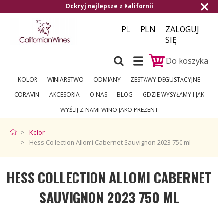
Odkryj najlepsze z Kalifornii
Darmowa 
PL
PLN
ZALOGUJ
SIĘ
Do koszyka
KOLOR
WINIARSTWO
ODMIANY
ZESTAWY DEGUSTACYJNE
CORAVIN
AKCESORIA
O NAS
BLOG
GDZIE WYSYŁAMY I JAK
WYŚLIJ Z NAMI WINO JAKO PREZENT
Kolor
Hess Collection Allomi Cabernet Sauvignon 2023 750 ml
HESS COLLECTION ALLOMI CABERNET
SAUVIGNON 2023 750 ML