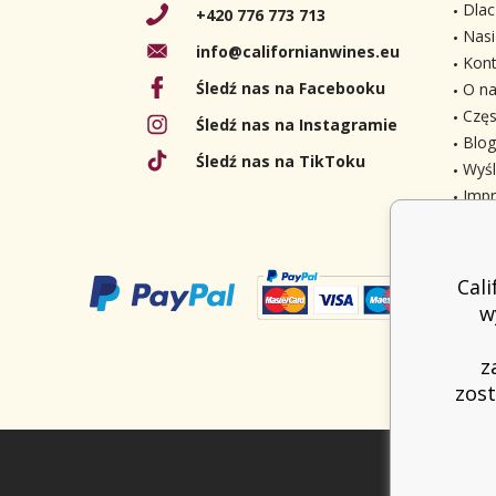
Dlac
+420 776 773 713
Nasi
info@californianwines.eu
Kont
Śledź nas na Facebooku
O na
Częs
Śledź nas na Instagramie
Blog
Śledź nas na TikToku
Wyśl
Imp
Cal
w
z
zost