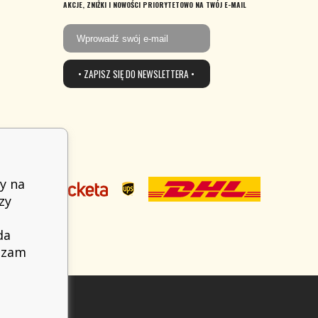
AKCJE, ZNIŻKI I NOWOŚCI PRIORYTETOWO NA TWÓJ E-MAIL
• ZAPISZ SIĘ DO NEWSLETTERA •
y na
zy
da
adzam