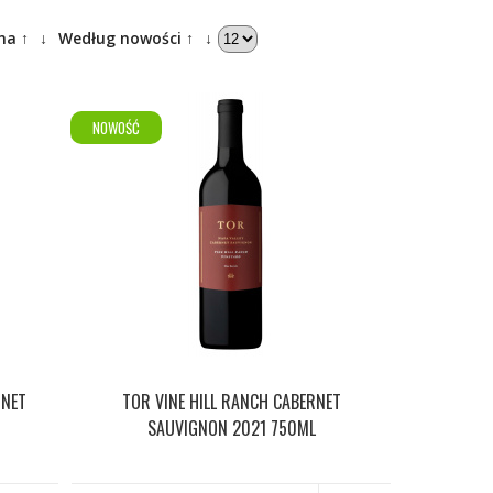
na ↑
↓
Według nowości ↑
↓
NOWOŚĆ
RNET
TOR VINE HILL RANCH CABERNET
SAUVIGNON 2021 750ML