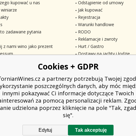
zego kupować u nas
Odstąpienie od umowy
 winiarze
Jak kupować
akty
Rejestracja
s
Warunki handlowe
to zadawane pytania
RODO
Reklamacje i zwroty
ij z nami wino jako prezent
Hurt / Gastro
ressum
Dostawy na jachty i łodzie
Cookies + GDPR
ifornianWines.cz a partnerzy potrzebują Twojej zgod
ykorzystanie poszczególnych danych, aby móc międ
innymi pokazywać Ci informacje dotyczące Twoich
ainteresowań za pomocą personalizacji reklam. Zgo
anie udzielona poprzez kliknięcie na pole "Tak, zg
się".
Edytuj
Tak akceptuję