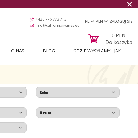
+420 776 773 713
PL
PLN
ZALOGUJ SIĘ
info@californianwines.eu
0
PLN
Do koszyka
O NAS
BLOG
GDZIE WYSYŁAMY I JAK