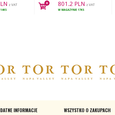
PLN
801.2
PLN
z VAT
z VAT
14KS
W MAGAZYNIE
17KS
DATNE INFORMACJE
WSZYSTKO O ZAKUPACH