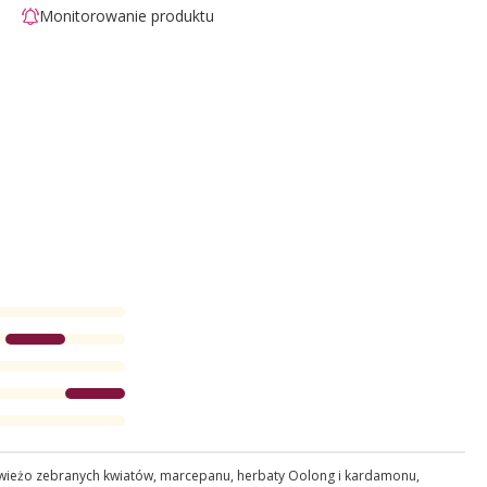
Monitorowanie produktu
y świeżo zebranych kwiatów, marcepanu, herbaty Oolong i kardamonu,