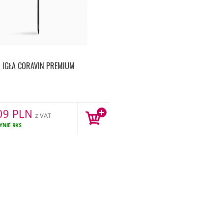
IGŁA CORAVIN PREMIUM
09
PLN
z VAT
YNIE
9KS