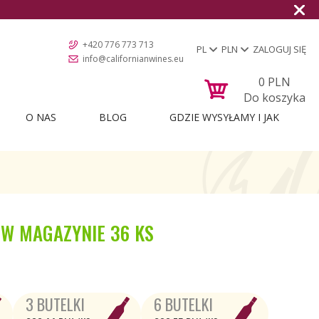
+420 776 773 713
PL
PLN
ZALOGUJ SIĘ
info@californianwines.eu
0
PLN
Do koszyka
O NAS
BLOG
GDZIE WYSYŁAMY I JAK
W MAGAZYNIE
36 KS
3 BUTELKI
6 BUTELKI