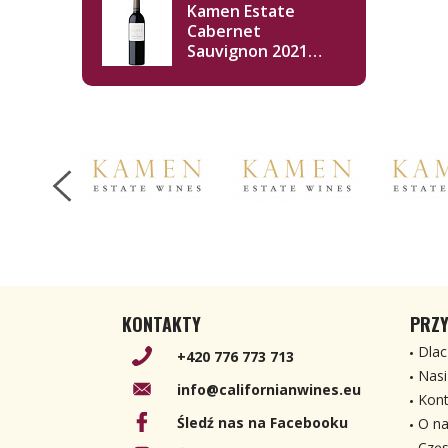
Kamen Estate
Cabernet
Sauvignon 2021
750ml
KONTAKTY
PRZY
Dlac
+420 776 773 713
Nasi
info@californianwines.eu
Kont
Śledź nas na Facebooku
O na
Częs