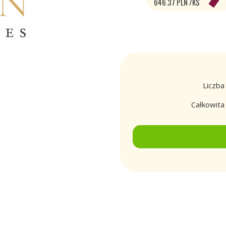
646.37 PLN /KS
Liczba
Całkowit