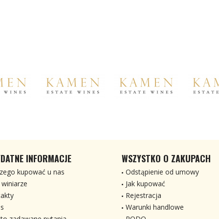
DATNE INFORMACJE
WSZYSTKO O ZAKUPACH
zego kupować u nas
Odstąpienie od umowy
 winiarze
Jak kupować
akty
Rejestracja
s
Warunki handlowe
to zadawane pytania
RODO