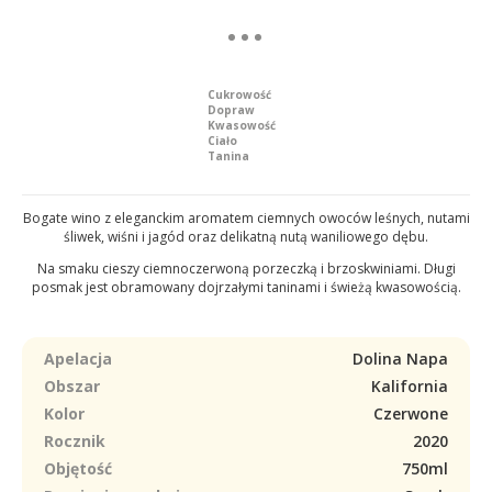
Cukrowość
Dopraw
Kwasowość
Ciało
Tanina
Bogate wino z eleganckim aromatem ciemnych owoców leśnych, nutami
śliwek, wiśni i jagód oraz delikatną nutą waniliowego dębu.
Na smaku cieszy ciemnoczerwoną porzeczką i brzoskwiniami. Długi
posmak jest obramowany dojrzałymi taninami i świeżą kwasowością.
Apelacja
Dolina Napa
Obszar
Kalifornia
Kolor
Czerwone
Rocznik
2020
Objętość
750ml