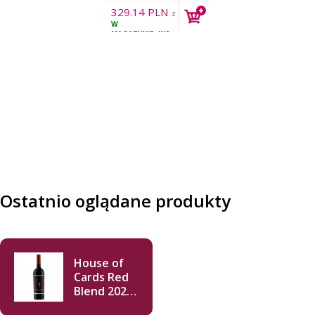
329.14
PLN
z
W
VAT
MAGAZYNIE
4KS
Ostatnio oglądane produkty
House of
Cards Red
Blend 2020
750ml