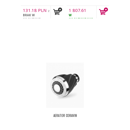
131.18
PLN
1 807.61
z
BRAK W
PLN
W
VAT
z VAT
MAGAZYNIE
MAGAZYNIE
3KS
AERATOR CORAVIN