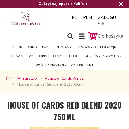
sze z Kalifornii
Darmowa dostawa od 1.50
PL
PLN
ZALOGUJ
SIĘ
Do koszyka
KOLOR
WINIARSTWO
ODMIANY
ZESTAWY DEGUSTACYJNE
CORAVIN
AKCESORIA
O NAS
BLOG
GDZIE WYSYŁAMY I JAK
WYŚLIJ Z NAMI WINO JAKO PREZENT
Winiarstwo
House of Cards Wines
House of Cards Red Blend 2020 750ml
HOUSE OF CARDS RED BLEND 2020
750ML