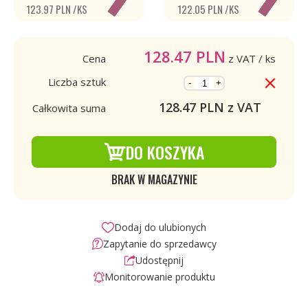
123.97 PLN /KS
122.05 PLN /KS
128.47
PLN
Cena
z VAT
/ ks
Liczba sztuk
-
+
128.47
PLN z VAT
Całkowita suma
DO KOSZYKA
BRAK W MAGAZYNIE
Dodaj do ulubionych
Zapytanie do sprzedawcy
Udostępnij
Monitorowanie produktu