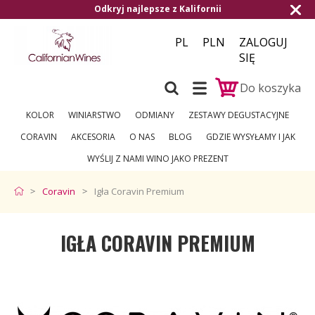
j najlepsze z Kalifornii
Darmowa dostawa
PL
PLN
ZALOGUJ
SIĘ
Do koszyka
KOLOR
WINIARSTWO
ODMIANY
ZESTAWY DEGUSTACYJNE
CORAVIN
AKCESORIA
O NAS
BLOG
GDZIE WYSYŁAMY I JAK
WYŚLIJ Z NAMI WINO JAKO PREZENT
Coravin
Igła Coravin Premium
IGŁA CORAVIN PREMIUM