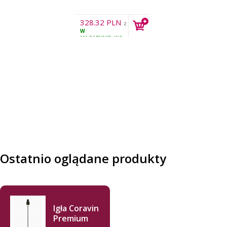
328.32
PLN
z
W
VAT
MAGAZYNIE
4KS
Ostatnio oglądane produkty
Igła Coravin
Premium