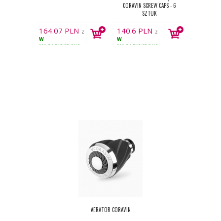
CORAVIN SCREW CAPS - 6
SZTUK
164.07
PLN
140.6
PLN
z
z
W
W
VAT
VAT
MAGAZYNIE
8KS
MAGAZYNIE
3KS
AERATOR CORAVIN