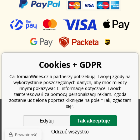
Cookies + GDPR
CalifornianWines.cz a partnerzy potrzebują Twojej zgody na
wykorzystanie poszczególnych danych, aby móc między
innymi pokazywać Ci informacje dotyczące Twoich
zainteresowań za pomocą personalizacji reklam. Zgoda
zostanie udzielona poprzez kliknięcie na pole "Tak, zgadzam
się".
Zgodnie z ustawą o ewidencji sprzedaży, sprzedawca jest zobowiązany
Edytuj
Tak akceptuję
do wystawienia nabywcy paragonu. Jednocześnie jest zobowiązany
zarejestrować otrzymany przychód u organu podatkowego online; w
Odrzuć wszystko
przypadku awarii technicznej najpóźniej w ciągu 48 godzin.
Prywatność
Copyright ©
Californian Wines Export s.r.o.
2026. Wszelkie prawa