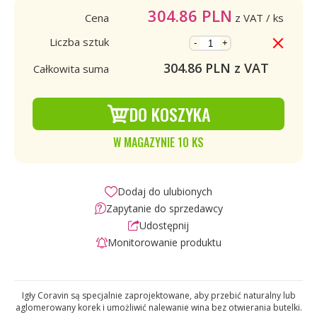
304.86
PLN
Cena
z VAT
/ ks
Liczba sztuk
-
+
304.86
PLN z VAT
Całkowita suma
DO KOSZYKA
W MAGAZYNIE 10 KS
Dodaj do ulubionych
Zapytanie do sprzedawcy
Udostępnij
Monitorowanie produktu
Igły Coravin są specjalnie zaprojektowane, aby przebić naturalny lub
aglomerowany korek i umożliwić nalewanie wina bez otwierania butelki.