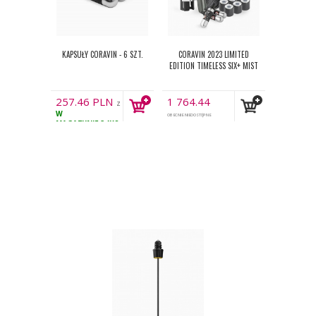
KAPSUŁY CORAVIN - 6 SZT.
CORAVIN 2023 LIMITED
EDITION TIMELESS SIX+ MIST
257.46
PLN
1 764.44
z
W
PLN
VAT
OBECNIE NIEDOSTĘPNE
z VAT
MAGAZYNIE
34KS