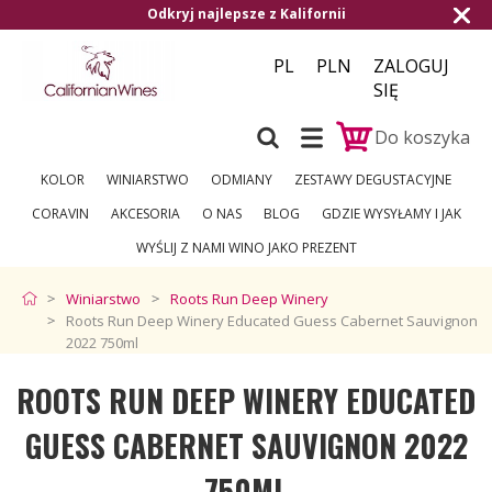
z Kalifornii
Darmowa dostawa od 1.500,- 
PL
PLN
ZALOGUJ
SIĘ
Do koszyka
KOLOR
WINIARSTWO
ODMIANY
ZESTAWY DEGUSTACYJNE
CORAVIN
AKCESORIA
O NAS
BLOG
GDZIE WYSYŁAMY I JAK
WYŚLIJ Z NAMI WINO JAKO PREZENT
Winiarstwo
Roots Run Deep Winery
Roots Run Deep Winery Educated Guess Cabernet Sauvignon
2022 750ml
ROOTS RUN DEEP WINERY EDUCATED
GUESS CABERNET SAUVIGNON 2022
750ML