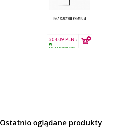
IGŁA CORAVIN PREMIUM
304.09
PLN
z
W
VAT
MAGAZYNIE
9KS
Ostatnio oglądane produkty