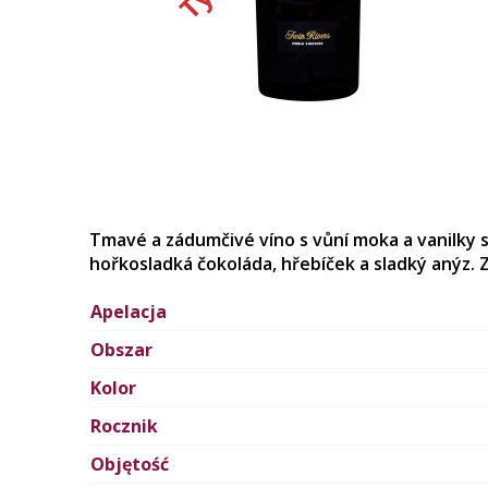
Tmavé a zádumčivé víno s vůní moka a vanilky s
hořkosladká čokoláda, hřebíček a sladký anýz. Zr
Apelacja
Obszar
Kolor
Rocznik
Objętość