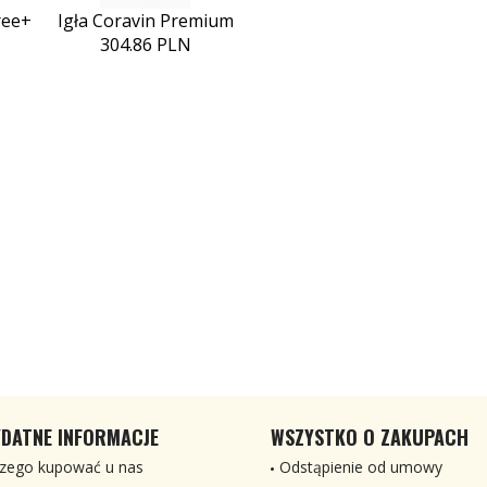
ree+
Igła Coravin Premium
304.86 PLN
DATNE INFORMACJE
WSZYSTKO O ZAKUPACH
zego kupować u nas
Odstąpienie od umowy