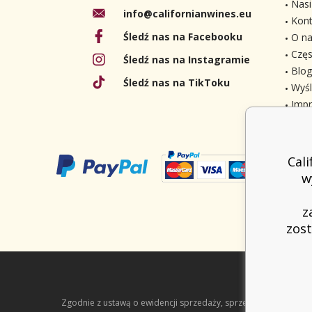
Nasi
info@californianwines.eu
Kont
Śledź nas na Facebooku
O na
Częs
Śledź nas na Instagramie
Blog
Śledź nas na TikToku
Wyśl
Imp
Cal
w
z
zost
Zgodnie z ustawą o ewidencji sprzedaży, sprzedawca jest zob