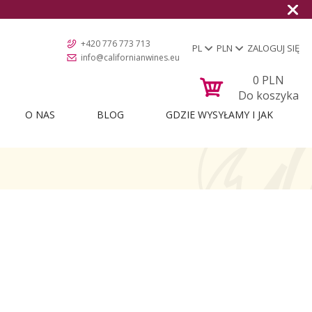
+420 776 773 713
PL
PLN
ZALOGUJ SIĘ
info@californianwines.eu
0
PLN
Do koszyka
O NAS
BLOG
GDZIE WYSYŁAMY I JAK