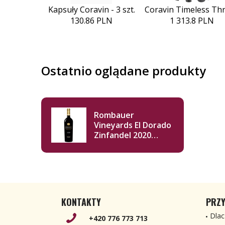
Kapsuły Coravin - 3 szt.
Coravin Timeless Th
130.86 PLN
1 313.8 PLN
Ostatnio oglądane produkty
Rombauer
Vineyards El Dorado
Zinfandel 2020
750ml
KONTAKTY
PRZY
Dlac
+420 776 773 713