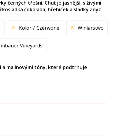
y černých třešní. Chuť je jasnější, s živými
kosladká čokoláda, hřebíček a sladký anýz.
r
Kolor
Czerwone
Winiarstwo
mbauer Vineyards
mi a malinovými tóny, které podtrhuje