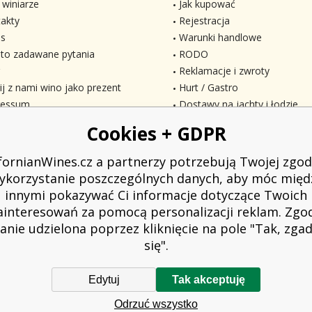
 winiarze
Jak kupować
akty
Rejestracja
s
Warunki handlowe
to zadawane pytania
RODO
Reklamacje i zwroty
ij z nami wino jako prezent
Hurt / Gastro
ressum
Dostawy na jachty i łodzie
Cookies + GDPR
ifornianWines.cz a partnerzy potrzebują Twojej zgod
ykorzystanie poszczególnych danych, aby móc międ
innymi pokazywać Ci informacje dotyczące Twoich
ainteresowań za pomocą personalizacji reklam. Zgo
anie udzielona poprzez kliknięcie na pole "Tak, zg
się".
Edytuj
Tak akceptuję
owiązany do wystawienia nabywcy paragonu. Jednocześnie jest zobowiązany z
Odrzuć wszystko