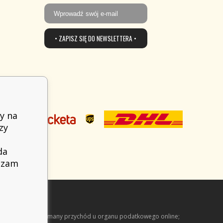
• ZAPISZ SIĘ DO NEWSLETTERA •
y na
zy
da
adzam
arejestrować otrzymany przychód u organu podatkowego online;