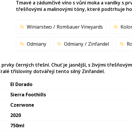
Tmavé a zádumčivé víno s vůní moka a vanilky s prvk
třešňovými a malinovými tóny, které podtrhuje hoř
Winiarstwo
Rombauer Vineyards
Kolo
Odmiany
Odmiany
Zinfandel
Ro
 prvky černých třešní. Chuť je jasnější, s živými třešňový
alé třísloviny dotvářejí tento silný Zinfandel.
El Dorado
Sierra Foothills
Czerwone
2020
750ml