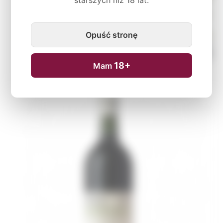
Opuść stronę
18+
Mam