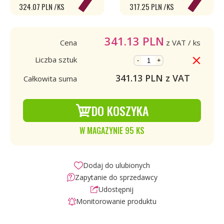
324.07 PLN /KS
317.25 PLN /KS
341.13
PLN
Cena
z VAT
/ ks
Liczba sztuk
-
+
341.13
PLN z VAT
Całkowita suma
DO KOSZYKA
W MAGAZYNIE 95 KS
Dodaj do ulubionych
Zapytanie do sprzedawcy
Udostępnij
Monitorowanie produktu