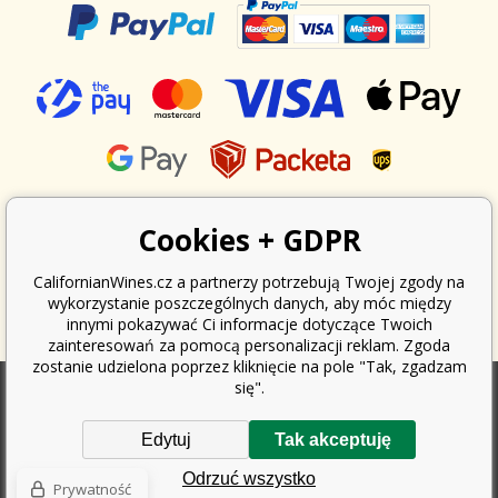
Cookies + GDPR
CalifornianWines.cz a partnerzy potrzebują Twojej zgody na
wykorzystanie poszczególnych danych, aby móc między
innymi pokazywać Ci informacje dotyczące Twoich
zainteresowań za pomocą personalizacji reklam. Zgoda
zostanie udzielona poprzez kliknięcie na pole "Tak, zgadzam
się".
Zgodnie z ustawą o ewidencji sprzedaży, sprzedawca jest zobowiązany
Edytuj
Tak akceptuję
do wystawienia nabywcy paragonu. Jednocześnie jest zobowiązany
zarejestrować otrzymany przychód u organu podatkowego online; w
Odrzuć wszystko
przypadku awarii technicznej najpóźniej w ciągu 48 godzin.
Prywatność