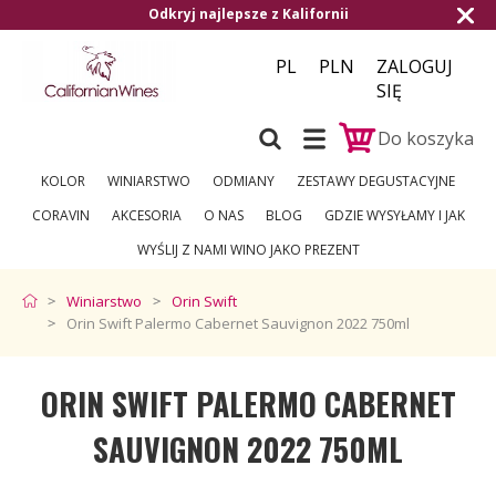
Odkryj najlepsze z Kalifornii
Darmowa do
PL
PLN
ZALOGUJ
SIĘ
Do koszyka
KOLOR
WINIARSTWO
ODMIANY
ZESTAWY DEGUSTACYJNE
CORAVIN
AKCESORIA
O NAS
BLOG
GDZIE WYSYŁAMY I JAK
WYŚLIJ Z NAMI WINO JAKO PREZENT
Winiarstwo
Orin Swift
Orin Swift Palermo Cabernet Sauvignon 2022 750ml
ORIN SWIFT PALERMO CABERNET
SAUVIGNON 2022 750ML