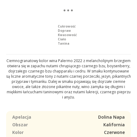
Cukrowość
Dopraw
Kwasowość
Ciało
Tanina
Ciemnogranatowy kolor wina Palermo 2022 z melancholijnym brzegiem
otwiera się w zapachu nutami chrupiącego czarnego bzu, boysenberry,
dojrzałego czarnego bzu chapparalu i cedru. W smaku kontynuowane
są liczne aromatyczne tony z nutami czarnej porzeczki, jeżyn, pikantnych
przypraw i tymianku. Dalej w smaku pojawiają się dojrzałe ciemne
owoce, ale także złożone pikantne nuty, wino zamyka się długimi i
miękkimi łańcuchami taninowymi oraz nutami lukrecji, czarnego pieprzu
i anyżu.
Apelacja
Dolina Napa
Obszar
Kalifornia
Kolor
Czerwone