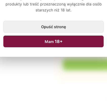
232.26 PLN /KS
produkty lub treść przeznaczoną wyłącznie dla osób
starszych niż 18 lat.
Opuść stronę
Liczba
18+
Mam
Całkowit