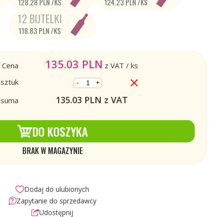
128.28 PLN /KS
124.23 PLN /KS
12 BUTELKI
118.83 PLN /KS
135.03
PLN
Cena
z VAT
/ ks
 sztuk
-
+
135.03
PLN z VAT
a suma
DO KOSZYKA
BRAK W MAGAZYNIE
Dodaj do ulubionych
Zapytanie do sprzedawcy
Udostępnij