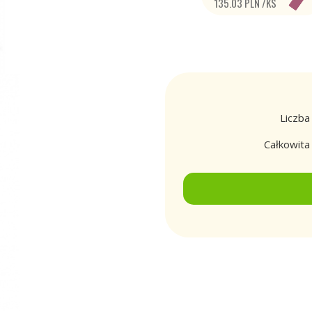
135.03 PLN /KS
Liczba
Całkowit