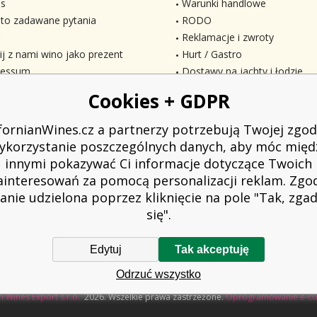
s
Warunki handlowe
to zadawane pytania
RODO
Reklamacje i zwroty
ij z nami wino jako prezent
Hurt / Gastro
ressum
Dostawy na jachty i łodzie
Cookies + GDPR
ifornianWines.cz a partnerzy potrzebują Twojej zgod
ykorzystanie poszczególnych danych, aby móc międ
innymi pokazywać Ci informacje dotyczące Twoich
ainteresowań za pomocą personalizacji reklam. Zgo
anie udzielona poprzez kliknięcie na pole "Tak, zg
się".
Edytuj
Tak akceptuję
owiązany do wystawienia nabywcy paragonu. Jednocześnie jest zobowiązany z
Odrzuć wszystko
w przypadku awarii technicznej najpóźniej w ciągu 48 godzin.
n Wines Export s.r.o.
2026. Wszelkie prawa zastrzeżone.
Oprogramowanie e-c