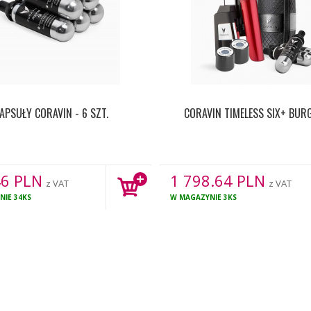
APSUŁY CORAVIN - 6 SZT.
CORAVIN TIMELESS SIX+ BU
46
PLN
1 798.64
PLN
z VAT
z VAT
NIE
34KS
W MAGAZYNIE
3KS