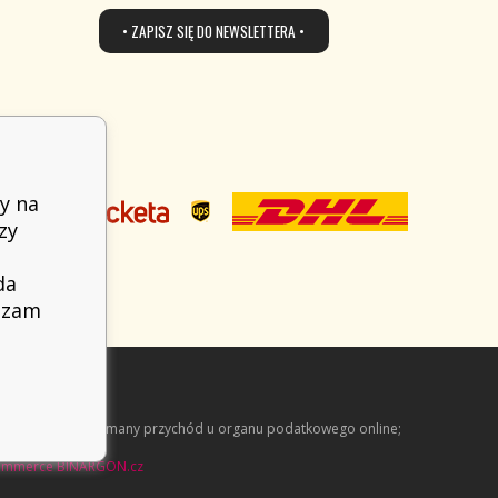
• ZAPISZ SIĘ DO NEWSLETTERA •
y na
zy
da
adzam
arejestrować otrzymany przychód u organu podatkowego online;
ommerce
BINARGON.cz