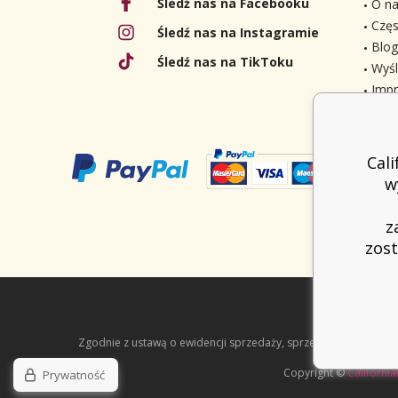
Śledź nas na Facebooku
O na
Częs
Śledź nas na Instagramie
Blog
Śledź nas na TikToku
Wyśl
Imp
Cal
w
z
zost
Zgodnie z ustawą o ewidencji sprzedaży, sprzedawca jest zob
Copyright ©
California
Prywatność