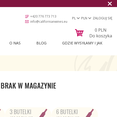
+420 776 773 713
PL
PLN
ZALOGUJ SIĘ
info@californianwines.eu
0
PLN
Do koszyka
O NAS
BLOG
GDZIE WYSYŁAMY I JAK
BRAK W MAGAZYNIE
3 BUTELKI
6 BUTELKI