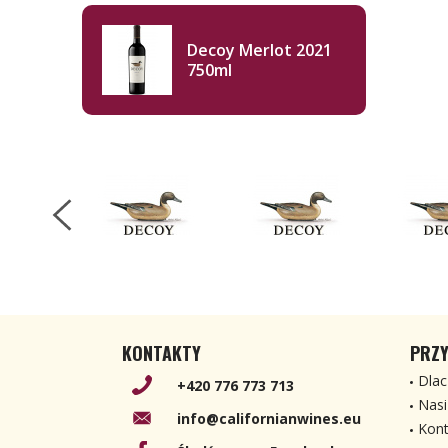
Decoy Merlot 2021
750ml
KONTAKTY
PRZY
Dlac
+420 776 773 713
Nasi
info@californianwines.eu
Kont