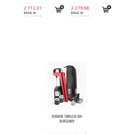
2 712.31
2 279.68
PLN
BRAK W
PLN
BRAK W
z VAT
z VAT
MAGAZYNIE
MAGAZYNIE
CORAVIN TIMELESS SIX+
BURGUNDY