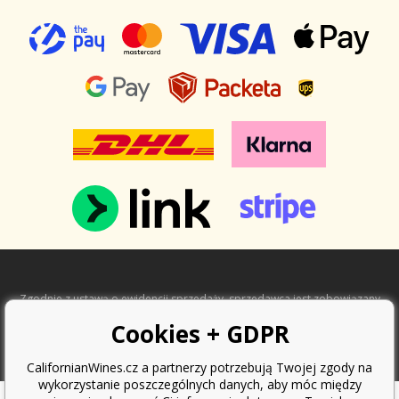
Zgodnie z ustawą o ewidencji sprzedaży, sprzedawca jest zobowiązany
do wystawienia nabywcy paragonu. Jednocześnie jest zobowiązany
Cookies + GDPR
zarejestrować otrzymany przychód u organu podatkowego online; w
przypadku awarii technicznej najpóźniej w ciągu 48 godzin.
Copyright ©
Californian Wines Export s.r.o.
2026. Wszelkie prawa
CalifornianWines.cz a partnerzy potrzebują Twojej zgody na
zastrzeżone.
Oprogramowanie e-commerce
BINARGON.cz
wykorzystanie poszczególnych danych, aby móc między