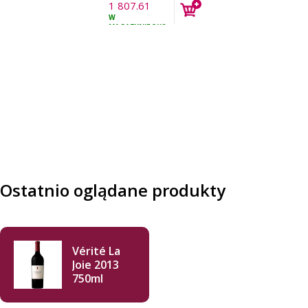
1 807.61
PLN
W
z VAT
MAGAZYNIE
3KS
Ostatnio oglądane produkty
Vérité La
Joie 2013
750ml