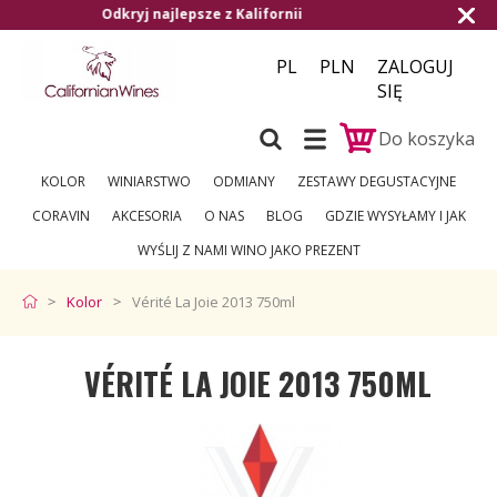
Darmowa dostawa od 1.500,- do Czech i na Sło
PL
PLN
ZALOGUJ
SIĘ
Do koszyka
KOLOR
WINIARSTWO
ODMIANY
ZESTAWY DEGUSTACYJNE
CORAVIN
AKCESORIA
O NAS
BLOG
GDZIE WYSYŁAMY I JAK
WYŚLIJ Z NAMI WINO JAKO PREZENT
Kolor
Vérité La Joie 2013 750ml
VÉRITÉ LA JOIE 2013 750ML