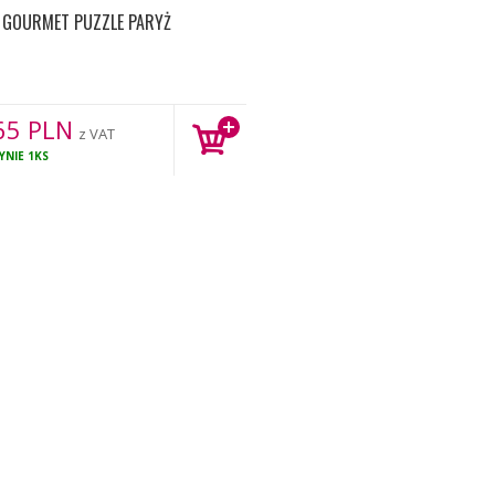
GOURMET PUZZLE PARYŻ
65
PLN
z VAT
YNIE
1KS