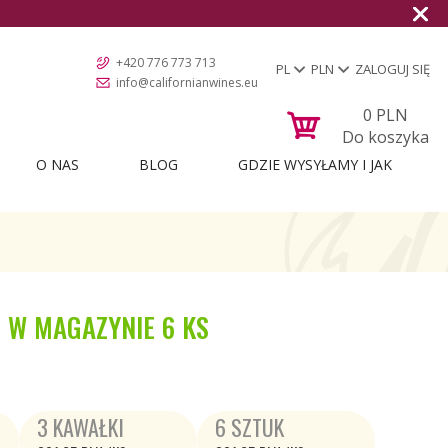
+420 776 773 713
PL
PLN
ZALOGUJ SIĘ
info@californianwines.eu
0
PLN
Do koszyka
O NAS
BLOG
GDZIE WYSYŁAMY I JAK
W MAGAZYNIE
6 KS
3 KAWAŁKI
6 SZTUK