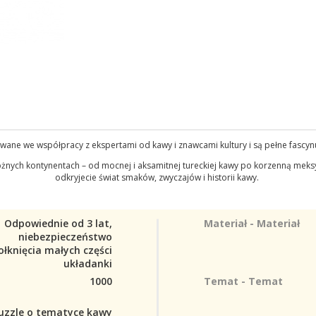
cowane we współpracy z ekspertami od kawy i znawcami kultury i są pełne fascy
 różnych kontynentach – od mocnej i aksamitnej tureckiej kawy po korzenną meks
odkryjecie świat smaków, zwyczajów i historii kawy.
Odpowiednie od 3 lat,
Materiał - Materiał
niebezpieczeństwo
ołknięcia małych części
układanki
1000
Temat - Temat
uzzle o tematyce kawy