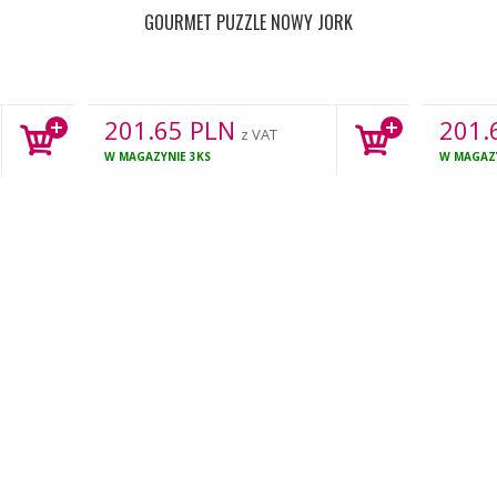
GOURMET PUZZLE NOWY JORK
201.65
PLN
201.
z VAT
W MAGAZYNIE
3KS
W MAGAZ