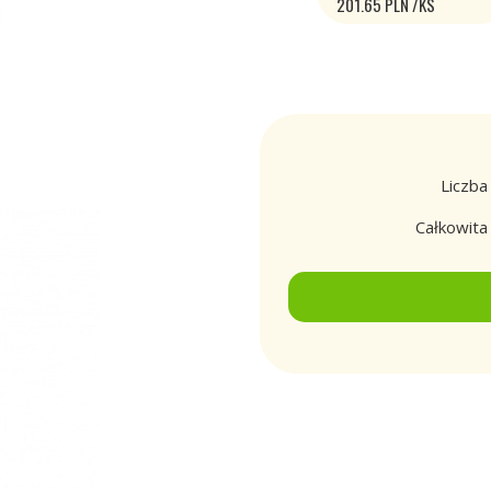
201.65 PLN /KS
Liczba
Całkowit