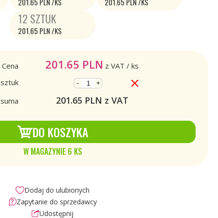
201.65 PLN /KS
201.65 PLN /KS
12 SZTUK
201.65 PLN /KS
201.65
PLN
Cena
z VAT
/ ks
 sztuk
-
+
201.65
PLN z VAT
a suma
DO KOSZYKA
W MAGAZYNIE 6 KS
Dodaj do ulubionych
Zapytanie do sprzedawcy
Udostępnij