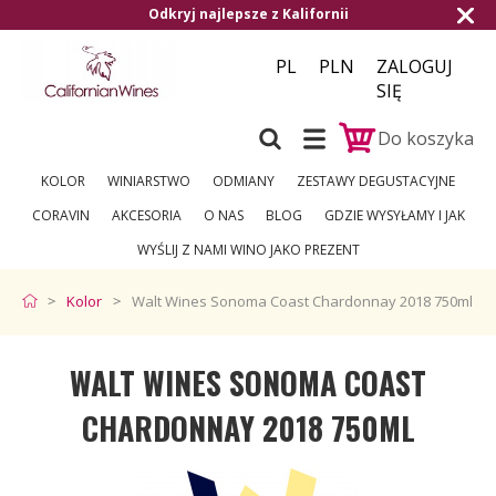
Odkryj najlepsze z Kalifornii
PL
PLN
ZALOGUJ
SIĘ
Do koszyka
KOLOR
WINIARSTWO
ODMIANY
ZESTAWY DEGUSTACYJNE
CORAVIN
AKCESORIA
O NAS
BLOG
GDZIE WYSYŁAMY I JAK
WYŚLIJ Z NAMI WINO JAKO PREZENT
Kolor
Walt Wines Sonoma Coast Chardonnay 2018 750ml
WALT WINES SONOMA COAST
CHARDONNAY 2018 750ML