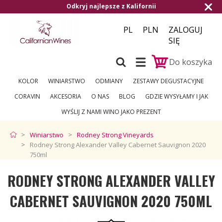
kryj najlepsze z Kalifornii
Darmowa dosta
PL
PLN
ZALOGUJ
SIĘ
Do koszyka
KOLOR
WINIARSTWO
ODMIANY
ZESTAWY DEGUSTACYJNE
CORAVIN
AKCESORIA
O NAS
BLOG
GDZIE WYSYŁAMY I JAK
WYŚLIJ Z NAMI WINO JAKO PREZENT
Winiarstwo
Rodney Strong Vineyards
Rodney Strong Alexander Valley Cabernet Sauvignon 2020
750ml
RODNEY STRONG ALEXANDER VALLEY
CABERNET SAUVIGNON 2020 750ML