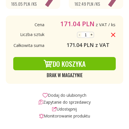
165.05 PLN /KS
162.49 PLN /KS
171.04
PLN
Cena
z VAT
/ ks
Liczba sztuk
-
+
171.04
PLN z VAT
Całkowita suma
DO KOSZYKA
BRAK W MAGAZYNIE
Dodaj do ulubionych
Zapytanie do sprzedawcy
Udostępnij
Monitorowanie produktu