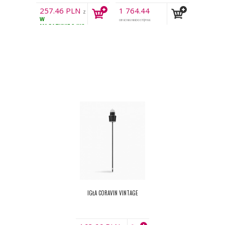
257.46
PLN
1 764.44
z
W
PLN
VAT
OBECNIE NIEDOSTĘPNE
z VAT
MAGAZYNIE
34KS
IGŁA CORAVIN VINTAGE