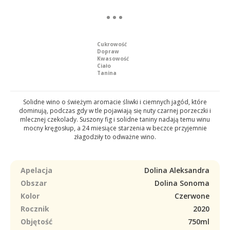
Cukrowość
Dopraw
Kwasowość
Ciało
Tanina
Solidne wino o świeżym aromacie śliwki i ciemnych jagód, które
dominują, podczas gdy w tle pojawiają się nuty czarnej porzeczki i
mlecznej czekolady. Suszony fig i solidne taniny nadają temu winu
mocny kręgosłup, a 24 miesiące starzenia w beczce przyjemnie
złagodziły to odważne wino.
Apelacja
Dolina Aleksandra
Obszar
Dolina Sonoma
Kolor
Czerwone
Rocznik
2020
Objętość
750ml