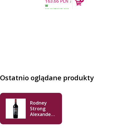
163.66
PLN
z
W
VAT
MAGAZYNIE
8KS
Ostatnio oglądane produkty
Rodney
Strong
Alexander
Valley
Cabernet