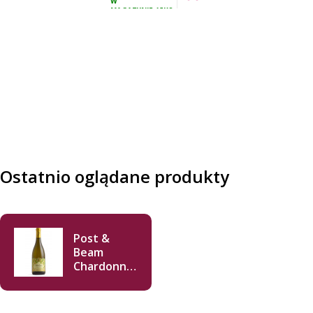
W
VAT
MAGAZYNIE
15KS
Ostatnio oglądane produkty
Post &
Beam
Chardonnay
2022 750ml