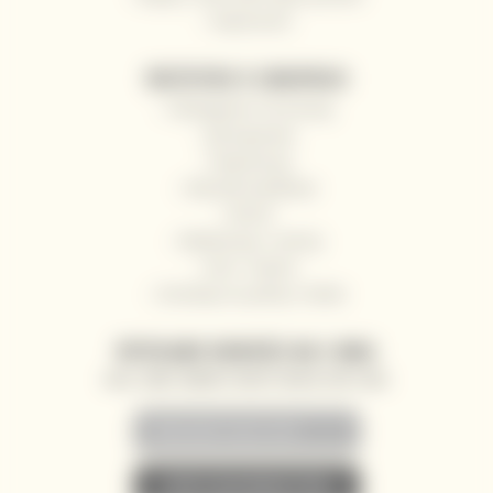
Impressum
WSZYSTKO O ZAKUPACH
Odstąpienie od umowy
Jak kupować
Rejestracja
Warunki handlowe
RODO
Reklamacje i zwroty
Hurt / Gastro
Dostawy na jachty i łodzie
WYSYŁANIE NOWOŚCI NA E-MAIL
AKCJE, ZNIŻKI I NOWOŚCI PRIORYTETOWO NA TWÓJ E-MAIL
• ZAPISZ SIĘ DO NEWSLETTERA •