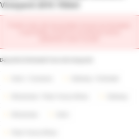
Vineyard 2015 750ml
Przykro nam, ale ten produkt nie jest już dostępny
w sprzedaży. W ofercie tej winnicy można
wyświetlić nowe roczniki.
Beautiful Zinfandel from old vineyards
Kolor
Czerwone
Odmiany
Zinfandel
Winiarstwo
Peter Franus Wines
Odmiany
Winiarstwo
Kolor
Peter Franus Wines