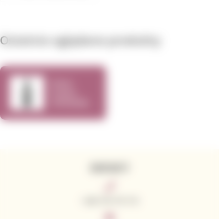
Ostatnio oglądane produkty
Peter
Franus
Zinfandel
Brandlin
Vineyard
2015 750ml
KONTAKTY
+420 776 773 713