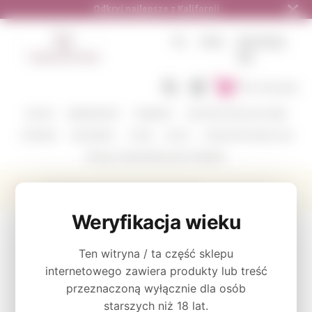
Odkryj najlepsze z Kalifornii
PL
PLN
ZALOGUJ
SIĘ
Do koszyka
KOLOR
WINIARSTWO
ODMIANY
ZESTAWY DEGUSTACYJNE
CORAVIN
AKCESORIA
O NAS
BLOG
GDZIE WYSYŁAMY I JAK
WYŚLIJ Z NAMI WINO JAKO PREZENT
Peter Franus Zinfandel Brandlin 2015
Weryfikacja wieku
KATEGORIE
Ten witryna / ta część sklepu
Czerwone
internetowego zawiera produkty lub treść
przeznaczoną wyłącznie dla osób
starszych niż 18 lat.