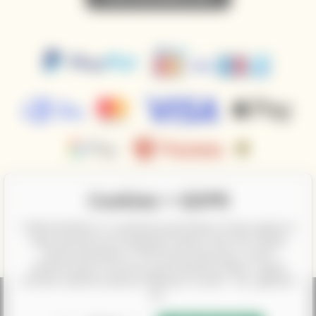
Cookies + GDPR
CalifornianWines.cz a partnerzy potrzebują Twojej zgody na
wykorzystanie poszczególnych danych, aby móc między
innymi pokazywać Ci informacje dotyczące Twoich
zainteresowań za pomocą personalizacji reklam. Zgoda
zostanie udzielona poprzez kliknięcie na pole "Tak, zgadzam
się".