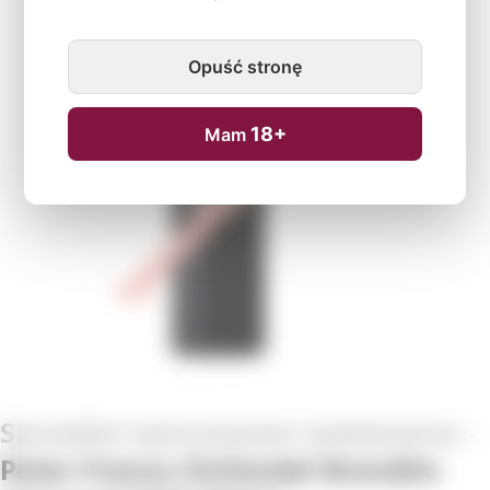
Tymczasowo niedostępne
Opuść stronę
18+
Mam
Peter Franus Zinfandel Brandlin