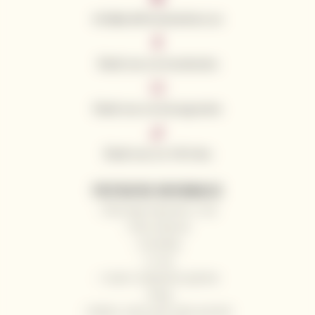
info@californianwines.eu
Śledź nas na Facebooku
Śledź nas na Instagramie
Śledź nas na TikToku
PRZYDATNE INFORMACJE
Dlaczego kupować u nas
Nasi winiarze
Kontakty
O nas
Często zadawane pytania
Blog
Wyślij z nami wino jako prezent