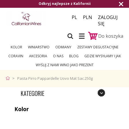
Odkryj najlepsze z Kalifornii
PL
PLN
ZALOGUJ
SIĘ
Do koszyka
KOLOR
WINIARSTWO
ODMIANY
ZESTAWY DEGUSTACYJNE
CORAVIN
AKCESORIA
O NAS
BLOG
GDZIE WYSYŁAMY I JAK
WYŚLIJ Z NAMI WINO JAKO PREZENT
Pasta Pirro Pappardelle Uovo Mat Sac.250g
KATEGORIE
Kolor