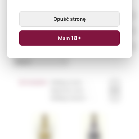
Opuść stronę
18+
Mam
Sortowanie:
Według tytułu ↑
↓
Najniższa cena ↑
↓
Według nowości ↑
↓