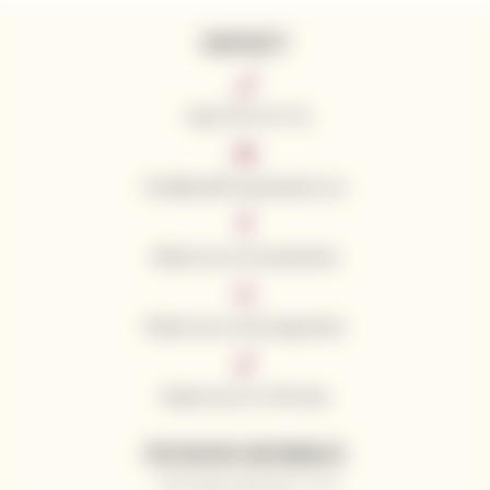
KONTAKTY
+420 776 773 713
info@californianwines.eu
Śledź nas na Facebooku
Śledź nas na Instagramie
Śledź nas na TikToku
PRZYDATNE INFORMACJE
Dlaczego kupować u nas