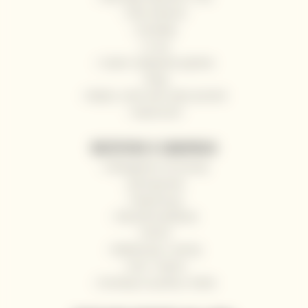
Nasi winiarze
Kontakty
O nas
Często zadawane pytania
Blog
Wyślij z nami wino jako prezent
Impressum
WSZYSTKO O ZAKUPACH
Odstąpienie od umowy
Jak kupować
Rejestracja
Warunki handlowe
RODO
Reklamacje i zwroty
Hurt / Gastro
Dostawy na jachty i łodzie