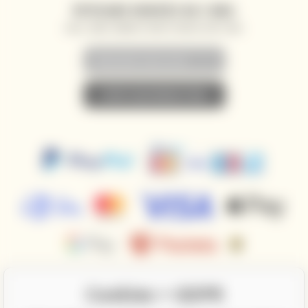
WYSYŁANIE NOWOŚCI NA E-MAIL
AKCJE, ZNIŻKI I NOWOŚCI PRIORYTETOWO NA TWÓJ E-MAIL
• ZAPISZ SIĘ DO NEWSLETTERA •
Cookies + GDPR