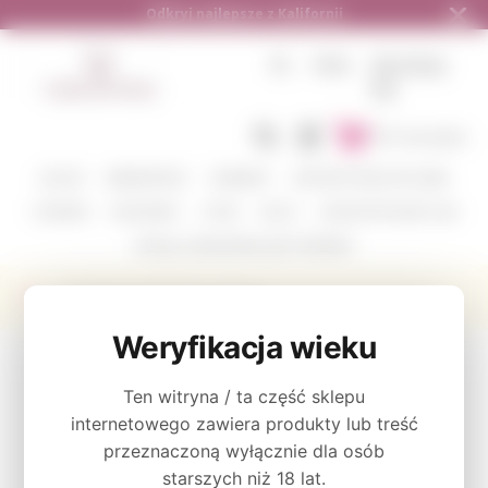
Odkryj najlepsze z Kalifornii
PL
PLN
ZALOGUJ
SIĘ
Do koszyka
KOLOR
WINIARSTWO
ODMIANY
ZESTAWY DEGUSTACYJNE
CORAVIN
AKCESORIA
O NAS
BLOG
GDZIE WYSYŁAMY I JAK
WYŚLIJ Z NAMI WINO JAKO PREZENT
Producent Olivia Brion Winery
Weryfikacja wieku
KATEGORIE
Ten witryna / ta część sklepu
KOLOR
internetowego zawiera produkty lub treść
przeznaczoną wyłącznie dla osób
starszych niż 18 lat.