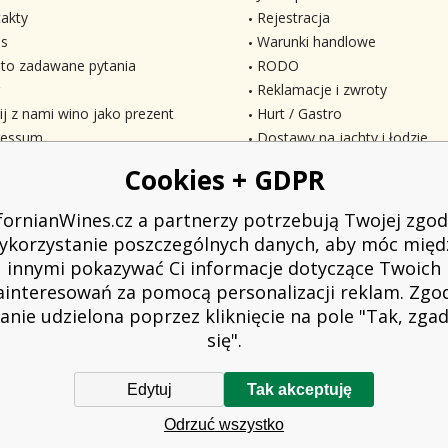
akty
Rejestracja
s
Warunki handlowe
to zadawane pytania
RODO
Reklamacje i zwroty
ij z nami wino jako prezent
Hurt / Gastro
ressum
Dostawy na jachty i łodzie
Cookies + GDPR
ifornianWines.cz a partnerzy potrzebują Twojej zgod
ykorzystanie poszczególnych danych, aby móc międ
innymi pokazywać Ci informacje dotyczące Twoich
ainteresowań za pomocą personalizacji reklam. Zgo
anie udzielona poprzez kliknięcie na pole "Tak, zg
się".
Edytuj
Tak akceptuję
owiązany do wystawienia nabywcy paragonu. Jednocześnie jest zobowiązany z
Odrzuć wszystko
w przypadku awarii technicznej najpóźniej w ciągu 48 godzin.