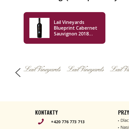
Lail Vineyards
Blueprint Cabernet
Sauvignon 2018
750ml
KONTAKTY
PRZY
Dlac
+420 776 773 713
Nasi