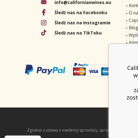
info@californianwines.eu
Kont
Śledź nas na Facebooku
O na
Częs
Śledź nas na Instagramie
Blog
Śledź nas na TikToku
Wyśl
Imp
Cal
w
z
zost
Zgodnie z ustawą o ewidencji sprzedaży, sprzedawca jest zob