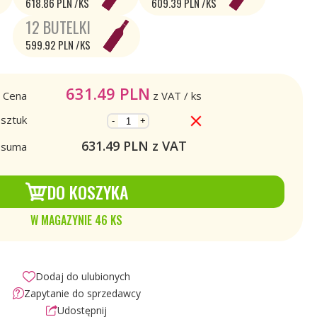
618.86 PLN /KS
609.39 PLN /KS
12 BUTELKI
599.92 PLN /KS
631.49
PLN
Cena
z VAT
/ ks
 sztuk
-
+
631.49
PLN z VAT
a suma
DO KOSZYKA
W MAGAZYNIE 46 KS
Dodaj do ulubionych
Zapytanie do sprzedawcy
Udostępnij