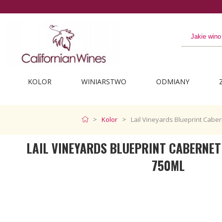
lepsze z Kalifornii
KOLOR
WINIARSTWO
ODMIANY
Kolor
Lail Vineyards Blueprint Cabe
LAIL VINEYARDS BLUEPRINT CABERNET
750ML