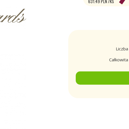
631.49 PLN /KS
Liczba
Całkowit