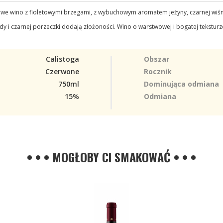
e wino z fioletowymi brzegami, z wybuchowym aromatem jeżyny, czarnej wiśni, d
ady i czarnej porzeczki dodają złożoności. Wino o warstwowej i bogatej tekstur
Calistoga
Obszar
Czerwone
Rocznik
750ml
Dominująca odmiana
15%
Odmiana
• • • MOGŁOBY CI SMAKOWAĆ • • •