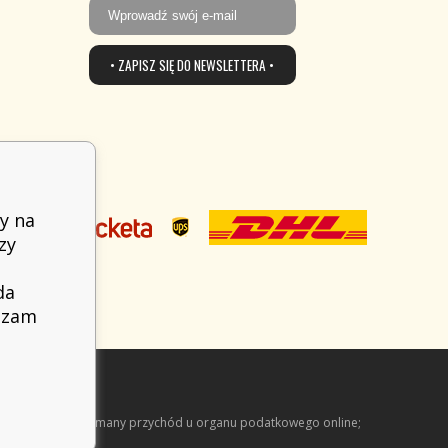
• ZAPISZ SIĘ DO NEWSLETTERA •
y na
zy
da
adzam
arejestrować otrzymany przychód u organu podatkowego online;