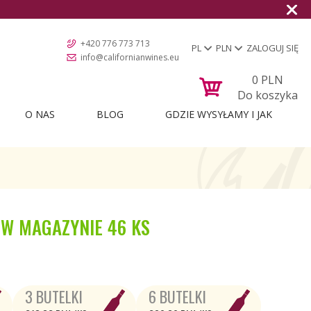
Darmowa dostawa od 1
+420 776 773 713
PL
PLN
ZALOGUJ SIĘ
info@californianwines.eu
0
PLN
Do koszyka
O NAS
BLOG
GDZIE WYSYŁAMY I JAK
W MAGAZYNIE
46 KS
3 BUTELKI
6 BUTELKI