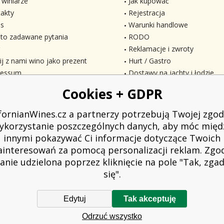
 winiarze
Jak kupować
akty
Rejestracja
s
Warunki handlowe
to zadawane pytania
RODO
Reklamacje i zwroty
ij z nami wino jako prezent
Hurt / Gastro
ressum
Dostawy na jachty i łodzie
Cookies + GDPR
ifornianWines.cz a partnerzy potrzebują Twojej zgod
ykorzystanie poszczególnych danych, aby móc międ
innymi pokazywać Ci informacje dotyczące Twoich
ainteresowań za pomocą personalizacji reklam. Zgo
anie udzielona poprzez kliknięcie na pole "Tak, zg
się".
Edytuj
Tak akceptuję
owiązany do wystawienia nabywcy paragonu. Jednocześnie jest zobowiązany z
Odrzuć wszystko
w przypadku awarii technicznej najpóźniej w ciągu 48 godzin.