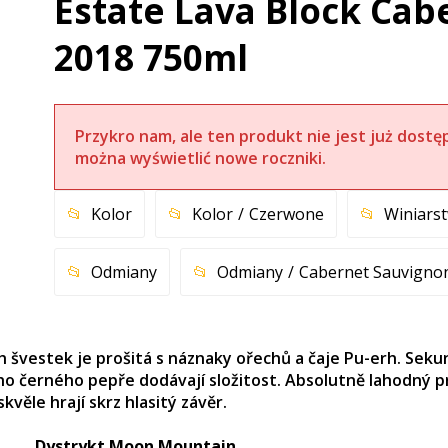
Estate Lava Block Ca
2018 750ml
Przykro nam, ale ten produkt nie jest już dostę
można wyświetlić nowe roczniki.
Kolor
Kolor
Czerwone
Winiars
Odmiany
Odmiany
Cabernet Sauvigno
ch švestek je prošitá s náznaky ořechů a čaje Pu-erh. Se
 černého pepře dodávají složitost. Absolutně lahodný pro
věle hrají skrz hlasitý závěr.
Dystrykt Moon Mountain