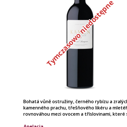
Tymczasowo niedostępne
Bohatá vůně ostružiny, černého rybízu a zralý
kamenného prachu, třešňového likéru a mletého
rovnováhou mezi ovocem a tříslovinami, které sk
Apelacja