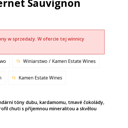
bernet Sauvignon
pny w sprzedaży. W ofercie tej winnicy
two
Winiarstwo
Kamen Estate Wines
n
Kamen Estate Wines
kundární tóny dubu, kardamomu, tmavé čokolády,
fil chuti s příjemnou mineralitou a skvělou