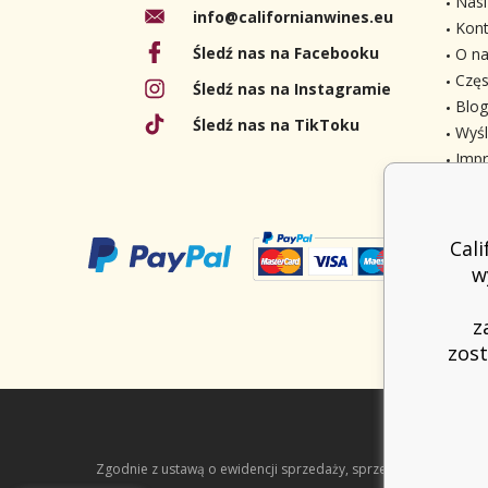
Nasi
info@californianwines.eu
Kont
Śledź nas na Facebooku
O na
Częs
Śledź nas na Instagramie
Blog
Śledź nas na TikToku
Wyśl
Imp
Cal
w
z
zost
Zgodnie z ustawą o ewidencji sprzedaży, sprzedawca jest zob