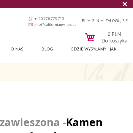
+420 776 773 713
PL
PLN
ZALOGUJ SIĘ
info@californianwines.eu
0
PLN
Do koszyka
O NAS
BLOG
GDZIE WYSYŁAMY I JAK
Kamen