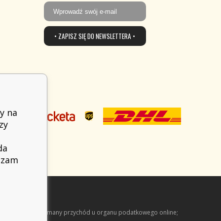
• ZAPISZ SIĘ DO NEWSLETTERA •
y na
zy
da
adzam
arejestrować otrzymany przychód u organu podatkowego online;