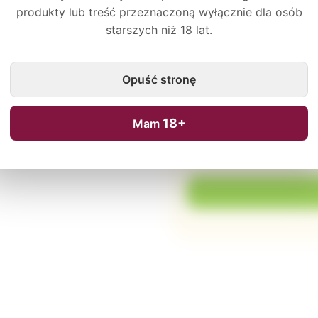
250.26 PLN /KS
produkty lub treść przeznaczoną wyłącznie dla osób
starszych niż 18 lat.
Opuść stronę
Liczba
18+
Mam
Całkowit