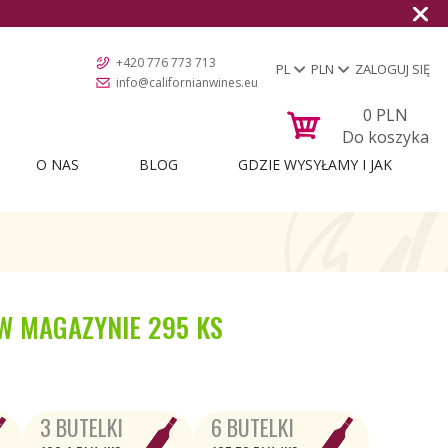
+420 776 773 713
PL
PLN
ZALOGUJ SIĘ
info@californianwines.eu
0
PLN
Do koszyka
O NAS
BLOG
GDZIE WYSYŁAMY I JAK
W MAGAZYNIE
295 KS
3 BUTELKI
6 BUTELKI