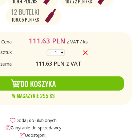
109.4 PLN /KS
107.72 PLN /KS
12 BUTELKI
106.05 PLN /KS
111.63
PLN
Cena
z VAT
/ ks
 sztuk
-
+
111.63
PLN z VAT
a suma
DO KOSZYKA
W MAGAZYNIE 295 KS
Dodaj do ulubionych
Zapytanie do sprzedawcy
Udostępnij