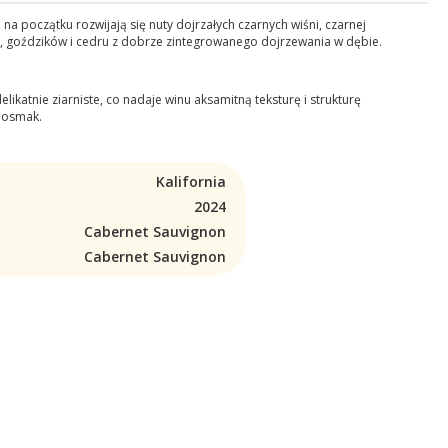
a początku rozwijają się nuty dojrzałych czarnych wiśni, czarnej
lii, goździków i cedru z dobrze zintegrowanego dojrzewania w dębie.
ikatnie ziarniste, co nadaje winu aksamitną teksturę i strukturę
posmak.
Kalifornia
2024
Cabernet Sauvignon
Cabernet Sauvignon