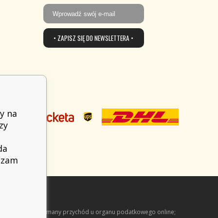
• ZAPISZ SIĘ DO NEWSLETTERA •
y na
zy
da
adzam
arejestrować otrzymany przychód u organu podatkowego online;