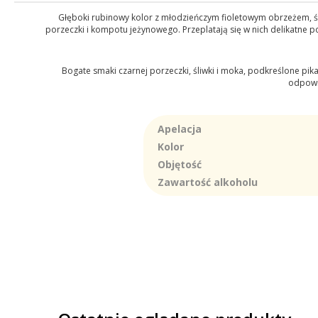
Głęboki rubinowy kolor z młodzieńczym fioletowym obrzeżem, świa
porzeczki i kompotu jeżynowego. Przeplatają się w nich delikatne p
Bogate smaki czarnej porzeczki, śliwki i moka, podkreślone pika
odpowi
Apelacja
Kolor
Objętość
Zawartość alkoholu