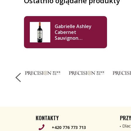
Ostatnio oglądane produkty
Gabrielle Ashley
Cabernet
Sauvignon
Alexander Valley
2024 750ml
KONTAKTY
PRZY
Dlac
+420 776 773 713