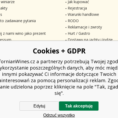
 winiarze
Jak kupować
akty
Rejestracja
s
Warunki handlowe
to zadawane pytania
RODO
Reklamacje i zwroty
ij z nami wino jako prezent
Hurt / Gastro
ressum
Dostawy na jachty i łodzie
Cookies + GDPR
ifornianWines.cz a partnerzy potrzebują Twojej zgod
ykorzystanie poszczególnych danych, aby móc międ
innymi pokazywać Ci informacje dotyczące Twoich
ainteresowań za pomocą personalizacji reklam. Zgo
anie udzielona poprzez kliknięcie na pole "Tak, zg
się".
Edytuj
Tak akceptuję
owiązany do wystawienia nabywcy paragonu. Jednocześnie jest zobowiązany z
Odrzuć wszystko