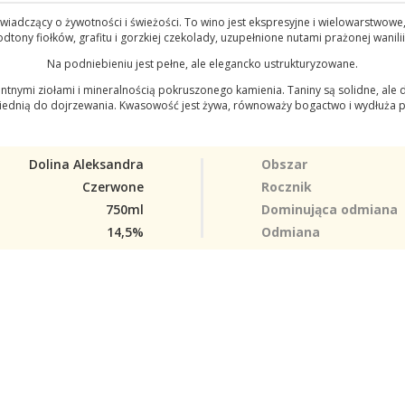
dczący o żywotności i świeżości. To wino jest ekspresyjne i wielowarstwowe, n
odtony fiołków, grafitu i gorzkiej czekolady, uzupełnione nutami prażonej wani
Na podniebieniu jest pełne, ale elegancko ustrukturyzowane.
ntnymi ziołami i mineralnością pokruszonego kamienia. Taniny są solidne, ale del
ednią do dojrzewania. Kwasowość jest żywa, równoważy bogactwo i wydłuża 
Dolina Aleksandra
Obszar
Czerwone
Rocznik
750ml
Dominująca odmiana
14,5%
Odmiana