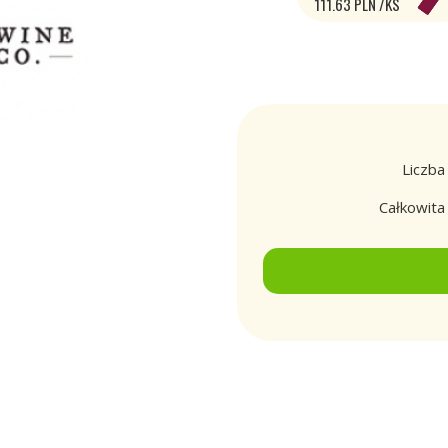
111.63 PLN /KS
Liczba
Całkowit