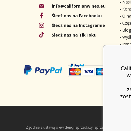
Nasi
info@californianwines.eu
Kont
Śledź nas na Facebooku
O na
Częs
Śledź nas na Instagramie
Blog
Śledź nas na TikToku
Wyśl
Imp
Cal
w
z
zost
Zgodnie z ustawą o ewidencji sprzedaży, sprzedawca jest zob