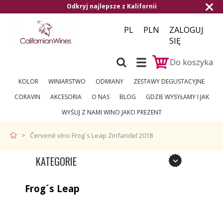
Odkryj najlepsze z Kalifornii
PL
PLN
ZALOGUJ
SIĘ
Do koszyka
KOLOR
WINIARSTWO
ODMIANY
ZESTAWY DEGUSTACYJNE
CORAVIN
AKCESORIA
O NAS
BLOG
GDZIE WYSYŁAMY I JAK
WYŚLIJ Z NAMI WINO JAKO PREZENT
Červené víno Frog´s Leap Zinfandel 2018
KATEGORIE
Frog´s Leap