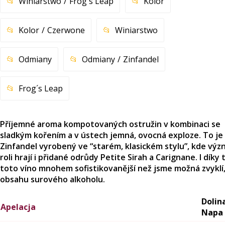
Winiarstwo
Frog´s Leap
Kolor
Kolor
Czerwone
Winiarstwo
Odmiany
Odmiany
Zinfandel
Frog´s Leap
Příjemné aroma kompotovaných ostružin v kombinaci se
sladkým kořením a v ústech jemná, ovocná exploze. To je
Zinfandel vyrobený ve “starém, klasickém stylu”, kde vý
roli hrají i přidané odrůdy Petite Sirah a Carignane. I díky
toto víno mnohem sofistikovanější než jsme možná zvyklí
obsahu surového alkoholu.
Dolin
Apelacja
Napa