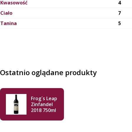
Kwasowość
4
Ciało
7
Tanina
5
Ostatnio oglądane produkty
Frog´s Leap
Zinfandel
2018 750ml