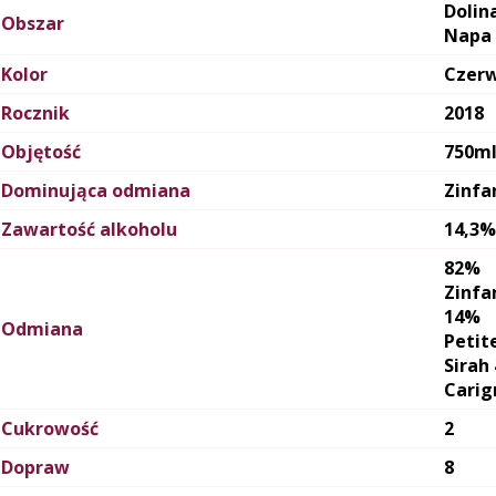
Dolin
Obszar
Napa
Kolor
Czer
Rocznik
2018
Objętość
750m
Dominująca odmiana
Zinfa
Zawartość alkoholu
14,3%
82%
Zinfa
14%
Odmiana
Petit
Sirah
Carig
Cukrowość
2
Dopraw
8