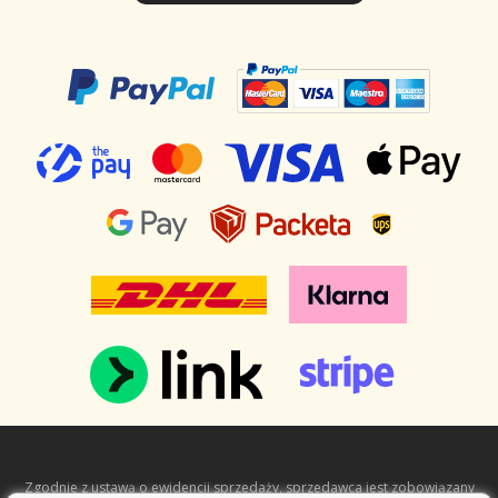
Zgodnie z ustawą o ewidencji sprzedaży, sprzedawca jest zobowiązany