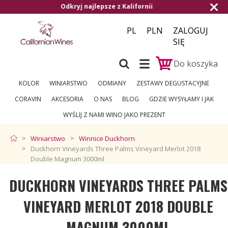
ifornii
Darmowa dostawa od 1.500,- do C
PL
PLN
ZALOGUJ
SIĘ
Do koszyka
KOLOR
WINIARSTWO
ODMIANY
ZESTAWY DEGUSTACYJNE
CORAVIN
AKCESORIA
O NAS
BLOG
GDZIE WYSYŁAMY I JAK
WYŚLIJ Z NAMI WINO JAKO PREZENT
Winiarstwo
Winnice Duckhorn
Duckhorn Vineyards Three Palms Vineyard Merlot 2018
Double Magnum 3000ml
DUCKHORN VINEYARDS THREE PALMS
VINEYARD MERLOT 2018 DOUBLE
MAGNUM 3000ML