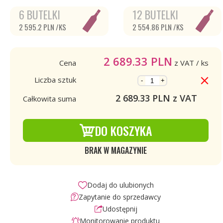
6 BUTELKI
12 BUTELKI
2 595.2 PLN /KS
2 554.86 PLN /KS
2 689.33
PLN
Cena
z VAT
/ ks
Liczba sztuk
-
+
2 689.33
PLN z VAT
Całkowita suma
DO KOSZYKA
BRAK W MAGAZYNIE
Dodaj do ulubionych
Zapytanie do sprzedawcy
Udostępnij
Monitorowanie produktu