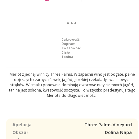
Cukrowość
Dopraw
Kwasowość
Ciało
Tanina
Merlot z jednej winnicy Three Palms. W zapachu wino jest bogate, pełne
dojrzałych czarnych śliwek, jagód, gorzkiej czekolady i waniliowych
strąków. W smaku ponownie dominują owocowe nuty ciemnych jagód,
tanina jest solidna, kwasowość soczysta. To wszystko predestynuje tego
Merlota do długowieczności.
Apelacja
Three Palms Vineyard
Obszar
Dolina Napa