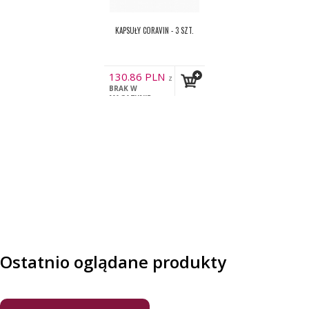
KAPSUŁY CORAVIN - 3 SZT.
130.86
PLN
z
BRAK W
VAT
MAGAZYNIE
Ostatnio oglądane produkty