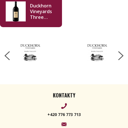
Duckhorn
Vineyards
Three
Palms
Vineyard
Merlot
2018
Double
Magnum
3000ml
KONTAKTY
+420 776 773 713