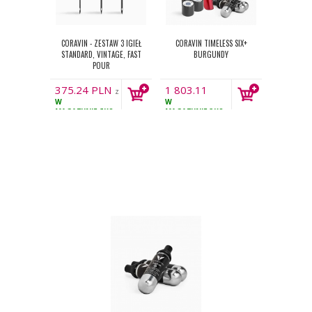
CORAVIN - ZESTAW 3 IGIEŁ
CORAVIN TIMELESS SIX+
STANDARD, VINTAGE, FAST
BURGUNDY
POUR
375.24
PLN
1 803.11
z
W
PLN
W
VAT
z VAT
MAGAZYNIE
5KS
MAGAZYNIE
3KS