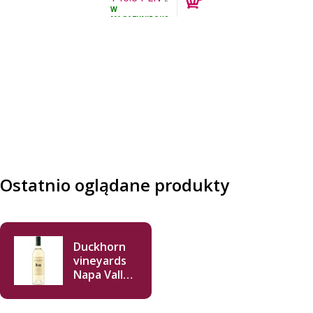
W
VAT
MAGAZYNIE
3KS
Ostatnio oglądane produkty
Duckhorn
vineyards
Napa Valley
Sauvignon
Blanc 2022