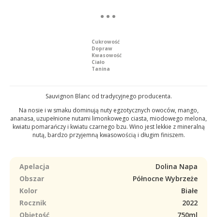
Cukrowość
Dopraw
Kwasowość
Ciało
Tanina
Sauvignon Blanc od tradycyjnego producenta.
Na nosie i w smaku dominują nuty egzotycznych owoców, mango,
ananasa, uzupełnione nutami limonkowego ciasta, miodowego melona,
kwiatu pomarańczy i kwiatu czarnego bzu. Wino jest lekkie z mineralną
nutą, bardzo przyjemną kwasowością i długim finiszem.
Apelacja
Dolina Napa
Obszar
Północne Wybrzeże
Kolor
Białe
Rocznik
2022
Objętość
750ml