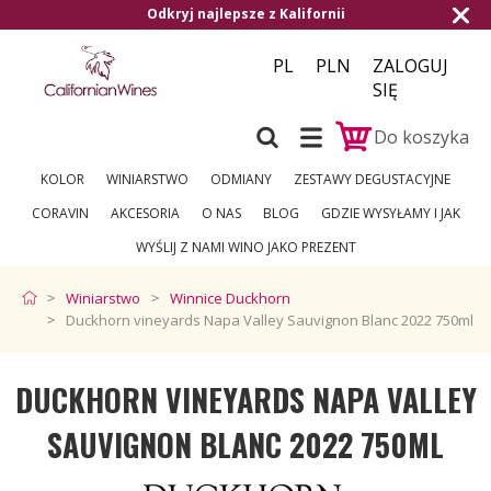
najlepsze z Kalifornii
Darmowa dostawa od
PL
PLN
ZALOGUJ
SIĘ
Do koszyka
KOLOR
WINIARSTWO
ODMIANY
ZESTAWY DEGUSTACYJNE
CORAVIN
AKCESORIA
O NAS
BLOG
GDZIE WYSYŁAMY I JAK
WYŚLIJ Z NAMI WINO JAKO PREZENT
Winiarstwo
Winnice Duckhorn
Duckhorn vineyards Napa Valley Sauvignon Blanc 2022 750ml
DUCKHORN VINEYARDS NAPA VALLEY
SAUVIGNON BLANC 2022 750ML