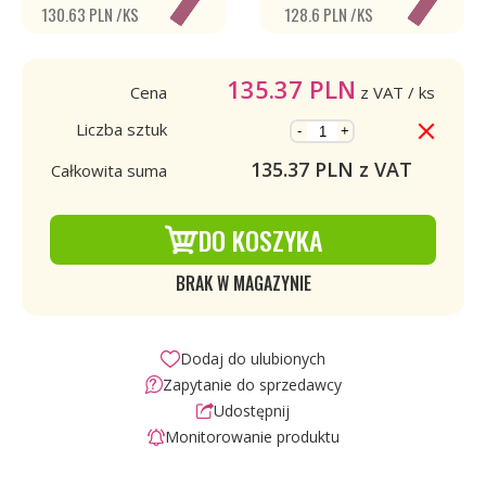
130.63 PLN /KS
128.6 PLN /KS
135.37
PLN
Cena
z VAT
/ ks
Liczba sztuk
-
+
135.37
PLN z VAT
Całkowita suma
DO KOSZYKA
BRAK W MAGAZYNIE
Dodaj do ulubionych
Zapytanie do sprzedawcy
Udostępnij
Monitorowanie produktu