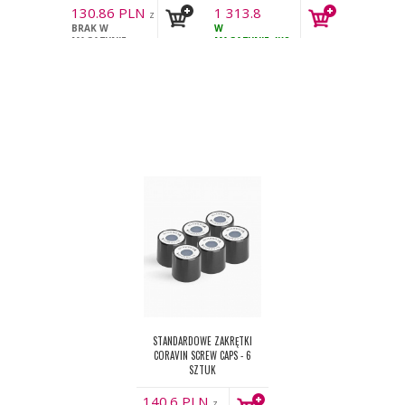
130.86
PLN
1 313.8
z
BRAK W
PLN
W
VAT
z VAT
MAGAZYNIE
MAGAZYNIE
4KS
STANDARDOWE ZAKRĘTKI
CORAVIN SCREW CAPS - 6
SZTUK
140.6
PLN
z