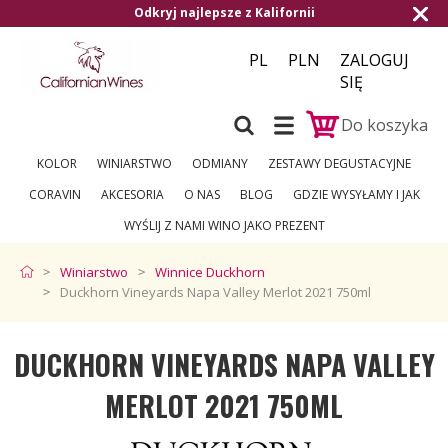
ii
Darmowa dostawa od 1.500,- do Czech 
PL
PLN
ZALOGUJ
SIĘ
Do koszyka
KOLOR
WINIARSTWO
ODMIANY
ZESTAWY DEGUSTACYJNE
CORAVIN
AKCESORIA
O NAS
BLOG
GDZIE WYSYŁAMY I JAK
WYŚLIJ Z NAMI WINO JAKO PREZENT
Winiarstwo
Winnice Duckhorn
Duckhorn Vineyards Napa Valley Merlot 2021 750ml
DUCKHORN VINEYARDS NAPA VALLEY
MERLOT 2021 750ML