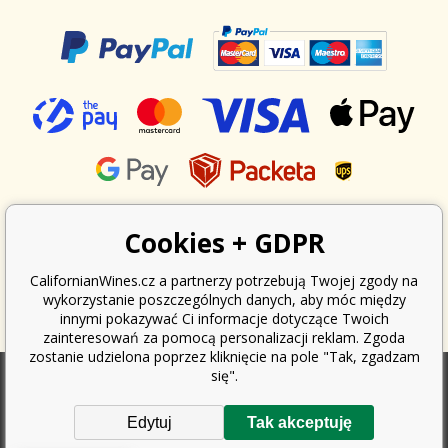
Cookies + GDPR
CalifornianWines.cz a partnerzy potrzebują Twojej zgody na
wykorzystanie poszczególnych danych, aby móc między
innymi pokazywać Ci informacje dotyczące Twoich
zainteresowań za pomocą personalizacji reklam. Zgoda
zostanie udzielona poprzez kliknięcie na pole "Tak, zgadzam
się".
Zgodnie z ustawą o ewidencji sprzedaży, sprzedawca jest zobowiązany
Edytuj
Tak akceptuję
do wystawienia nabywcy paragonu. Jednocześnie jest zobowiązany
zarejestrować otrzymany przychód u organu podatkowego online; w