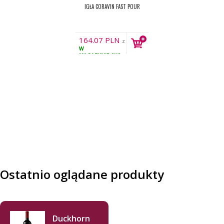
IGŁA CORAVIN FAST POUR
164.07
PLN
z
W
VAT
MAGAZYNIE
9KS
Ostatnio oglądane produkty
Duckhorn