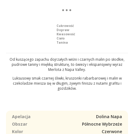
Cukrowość
Dopraw
Kwasowość
Ciało
Tanina
Od kuszącego zapachu dojrzałych wiśni i czarnych malin po słodkie,
pudrowe taniny i miękką strukturę, to świeży i ekspansywny wyraz
Merlota z Napa Valley.
Luksusowy smak czarnej śliwki, kruszonki rabarbarowej i malin w
czekoladzie miesza się w długim, żywym finiszu z nutami grafitu i
goździków.
Apelacja
Dolina Napa
Obszar
Północne Wybrzeże
Kolor
Czerwone