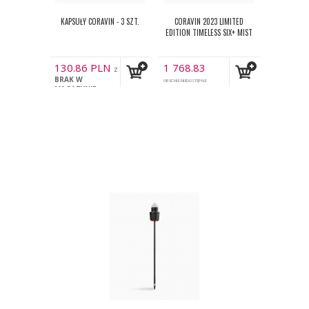
KAPSUŁY CORAVIN - 3 SZT.
CORAVIN 2023 LIMITED
EDITION TIMELESS SIX+ MIST
130.86
PLN
1 768.83
z
BRAK W
PLN
VAT
OBECNIE NIEDOSTĘPNE
z VAT
MAGAZYNIE