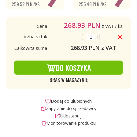
259.52 PLN /KS
255.48 PLN /KS
268.93
PLN
Cena
z VAT
/ ks
Liczba sztuk
-
+
268.93
PLN z VAT
Całkowita suma
DO KOSZYKA
BRAK W MAGAZYNIE
Dodaj do ulubionych
Zapytanie do sprzedawcy
Udostępnij
Monitorowanie produktu