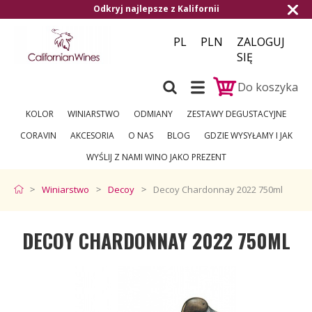
j najlepsze z Kalifornii
Darmowa dostawa
PL
PLN
ZALOGUJ
SIĘ
Do koszyka
KOLOR
WINIARSTWO
ODMIANY
ZESTAWY DEGUSTACYJNE
CORAVIN
AKCESORIA
O NAS
BLOG
GDZIE WYSYŁAMY I JAK
WYŚLIJ Z NAMI WINO JAKO PREZENT
Winiarstwo
Decoy
Decoy Chardonnay 2022 750ml
DECOY CHARDONNAY 2022 750ML