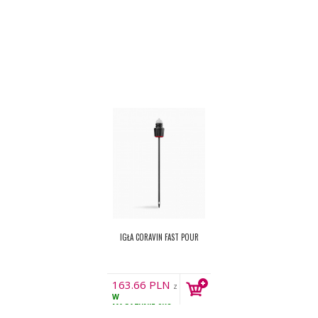
MAGAZYNIE
34KS
MAGAZYNIE
3KS
IGŁA CORAVIN FAST POUR
163.66
PLN
z
W
VAT
MAGAZYNIE
9KS