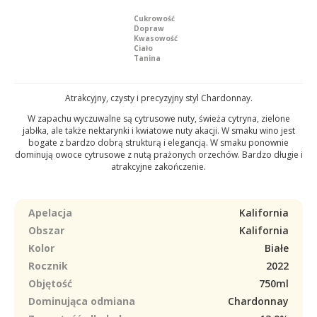
Cukrowość
Dopraw
Kwasowość
Ciało
Tanina
Atrakcyjny, czysty i precyzyjny styl Chardonnay.
W zapachu wyczuwalne są cytrusowe nuty, świeża cytryna, zielone
jabłka, ale także nektarynki i kwiatowe nuty akacji. W smaku wino jest
bogate z bardzo dobrą strukturą i elegancją. W smaku ponownie
dominują owoce cytrusowe z nutą prażonych orzechów. Bardzo długie i
atrakcyjne zakończenie.
Apelacja
Kalifornia
Obszar
Kalifornia
Kolor
Białe
Rocznik
2022
Objętość
750ml
Dominująca odmiana
Chardonnay