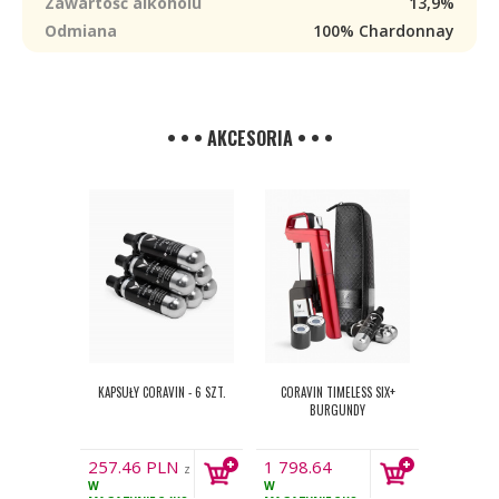
Zawartość alkoholu
13,9%
Odmiana
100% Chardonnay
• • • AKCESORIA • • •
KAPSUŁY CORAVIN - 6 SZT.
CORAVIN TIMELESS SIX+
BURGUNDY
257.46
PLN
1 798.64
z
W
PLN
W
VAT
z VAT