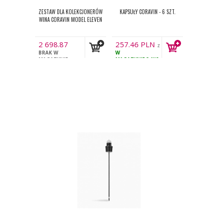
ZESTAW DLA KOLEKCJONERÓW
KAPSUŁY CORAVIN - 6 SZT.
WINA CORAVIN MODEL ELEVEN
2 698.87
257.46
PLN
z
PLN
BRAK W
W
z VAT
VAT
MAGAZYNIE
MAGAZYNIE
34KS