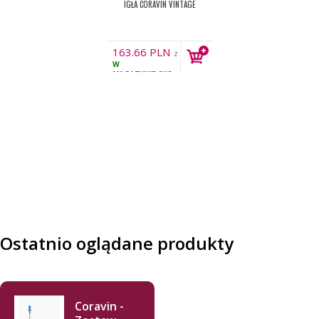
IGŁA CORAVIN VINTAGE
163.66
PLN
z
W
VAT
MAGAZYNIE
8KS
Ostatnio oglądane produkty
Coravin -