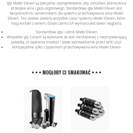
Igły Model Eleven są specjalnie zaprojektowane, aby umożliwić jednoczesny
przepływ wina i gazu argonowego. Standardowa igła Model Eleven jest
bezpośrednim zamiennikiem dla systemu przechowywania wina Model
Eleven. Ten zestaw zawiera wszystkie części systemu Model Eleven, które
mają kontakt z winem, dzięki czemu ich wymiana jest łatwa i wygodna.
Standardowa igła i ustnik Model Eleven
Wszystkie igły Coravin są wykonane ze stali nierdzewnej z nieprzywierającą
powłoką, co zapewnia trwałość i łatwe wprowadzenie przez setki użyć
Kompatybilne tylko z systemem przechowywania wina Model Eleven
• • • MOGŁOBY CI SMAKOWAĆ • • •