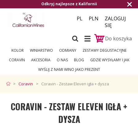
Odkryj najlepsze z Kalifornii
Darmowa 
PL
PLN
ZALOGUJ
SIĘ
Do koszyka
KOLOR
WINIARSTWO
ODMIANY
ZESTAWY DEGUSTACYJNE
CORAVIN
AKCESORIA
O NAS
BLOG
GDZIE WYSYŁAMY I JAK
WYŚLIJ Z NAMI WINO JAKO PREZENT
Coravin
Coravin - Zestaw Eleven igła + dysza
CORAVIN - ZESTAW ELEVEN IGŁA +
DYSZA