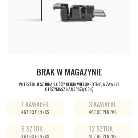
BRAK W MAGAZYNIE
POTRZEBUJESZ INNĄ ILOŚĆ? KLIKNI WIELOKROTNIE, A ZAWSZE
OTRZYMASZ NAJLEPSZĄ CENĘ
1 KAWAŁEK
3 KAWAŁKI
467.93 PLN /KS
467.93 PLN /KS
6 SZTUK
12 SZTUK
467.93 PLN /KS
467.93 PLN /KS