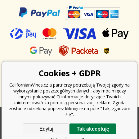
Cookies + GDPR
CalifornianWines.cz a partnerzy potrzebują Twojej zgody na
wykorzystanie poszczególnych danych, aby móc między
innymi pokazywać Ci informacje dotyczące Twoich
zainteresowań za pomocą personalizacji reklam. Zgoda
zostanie udzielona poprzez kliknięcie na pole "Tak, zgadzam
się".
Zgodnie z ustawą o ewidencji sprzedaży, sprzedawca jest zobowiązany
Edytuj
Tak akceptuję
do wystawienia nabywcy paragonu. Jednocześnie jest zobowiązany
zarejestrować otrzymany przychód u organu podatkowego online; w