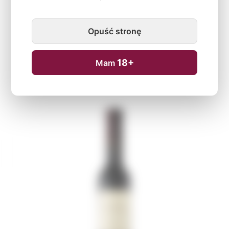
Opuść stronę
18+
Mam