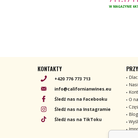
W MAGAZYNIE
6K
KONTAKTY
PRZY
Dlac
+420 776 773 713
Nasi
info@californianwines.eu
Kont
Śledź nas na Facebooku
O na
Częs
Śledź nas na Instagramie
Blog
Śledź nas na TikToku
Wyśl
Imp