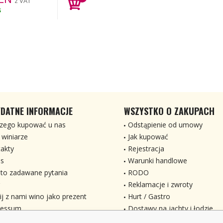
z VAT
S
DATNE INFORMACJE
WSZYSTKO O ZAKUPACH
zego kupować u nas
Odstąpienie od umowy
 winiarze
Jak kupować
akty
Rejestracja
s
Warunki handlowe
to zadawane pytania
RODO
Reklamacje i zwroty
ij z nami wino jako prezent
Hurt / Gastro
ressum
Dostawy na jachty i łodzie