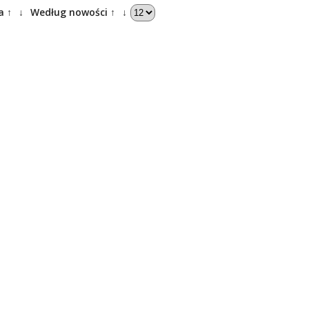
a ↑
↓
Według nowości ↑
↓