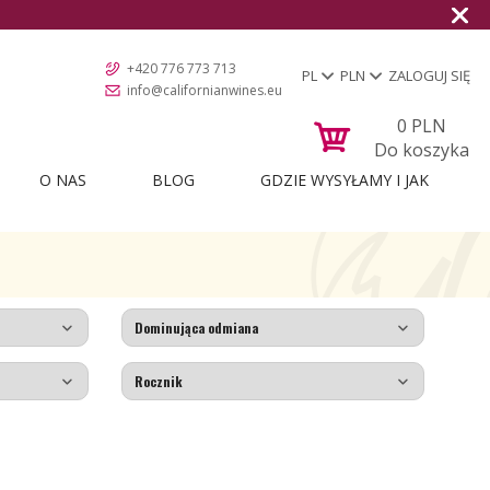
+420 776 773 713
PL
PLN
ZALOGUJ SIĘ
info@californianwines.eu
0
PLN
Do koszyka
O NAS
BLOG
GDZIE WYSYŁAMY I JAK