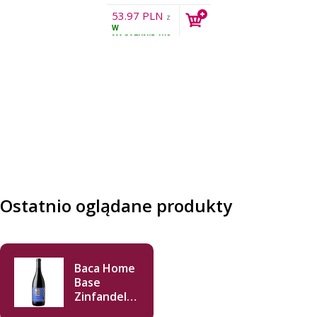
53.97
PLN
z
W
VAT
MAGAZYNIE
1KS
Ostatnio oglądane produkty
Baca Home
Base
Zinfandel
2018 750ml