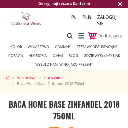
e z Kalifornii
Darmowa dostawa od 1.500,
PL
PLN
ZALOGUJ
SIĘ
Do koszyka
KOLOR
WINIARSTWO
ODMIANY
ZESTAWY DEGUSTACYJNE
CORAVIN
AKCESORIA
O NAS
BLOG
GDZIE WYSYŁAMY I JAK
WYŚLIJ Z NAMI WINO JAKO PREZENT
Winiarstwo
Baca Wines
Baca Home Base Zinfandel 2018 750ml
BACA HOME BASE ZINFANDEL 2018
750ML