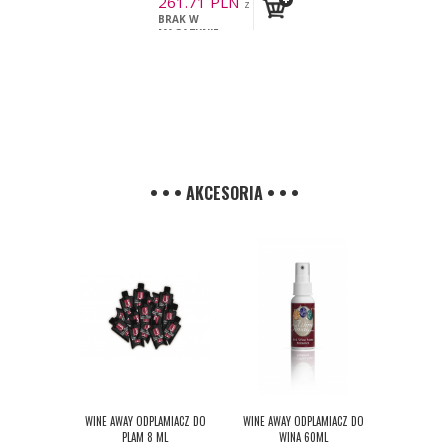
261.71
PLN
z
BRAK W
VAT
MAGAZYNIE
• • • AKCESORIA • • •
WINE AWAY ODPLAMIACZ DO
WINE AWAY ODPLAMIACZ DO
PLAM 8 ML
WINA 60ML