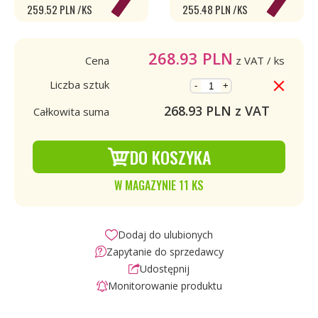
259.52 PLN /KS
255.48 PLN /KS
268.93
PLN
Cena
z VAT
/ ks
Liczba sztuk
-
+
268.93
PLN z VAT
Całkowita suma
DO KOSZYKA
W MAGAZYNIE 11 KS
Dodaj do ulubionych
Zapytanie do sprzedawcy
Udostępnij
Monitorowanie produktu