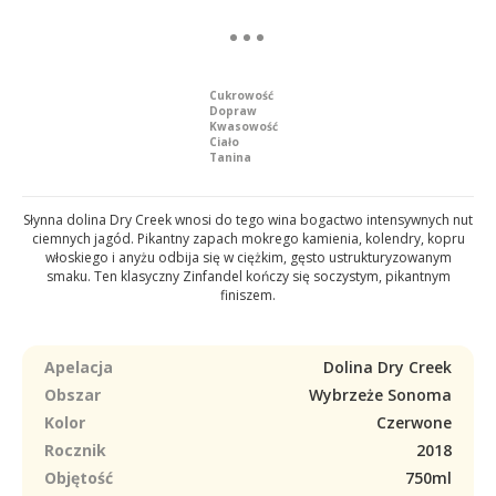
Cukrowość
Dopraw
Kwasowość
Ciało
Tanina
Słynna dolina Dry Creek wnosi do tego wina bogactwo intensywnych nut
ciemnych jagód. Pikantny zapach mokrego kamienia, kolendry, kopru
włoskiego i anyżu odbija się w ciężkim, gęsto ustrukturyzowanym
smaku. Ten klasyczny Zinfandel kończy się soczystym, pikantnym
finiszem.
Apelacja
Dolina Dry Creek
Obszar
Wybrzeże Sonoma
Kolor
Czerwone
Rocznik
2018
Objętość
750ml