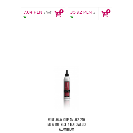
7.04
PLN
35.92
PLN
z VAT
z
W
W
VAT
MAGAZYNIE
4KS
MAGAZYNIE
5KS
WINE AWAY ODPLAMIACZ 240
ML W BUTELCE Z MATOWEGO
ALUMINIUM