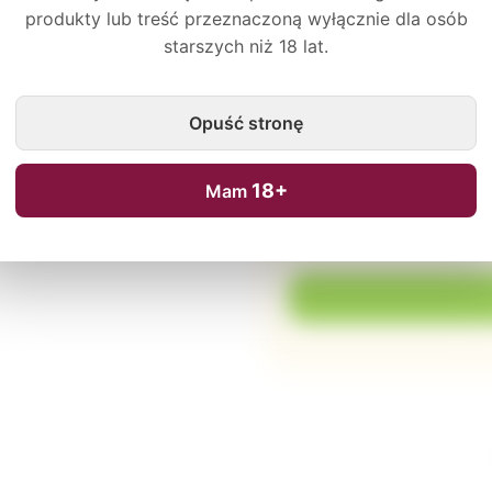
104.96 PLN /KS
produkty lub treść przeznaczoną wyłącznie dla osób
starszych niż 18 lat.
Opuść stronę
Liczba
18+
Mam
Całkowit