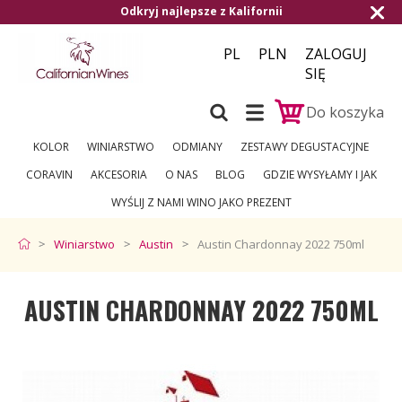
j najlepsze z Kalifornii
Darmowa dostawa
PL
PLN
ZALOGUJ
SIĘ
Do koszyka
KOLOR
WINIARSTWO
ODMIANY
ZESTAWY DEGUSTACYJNE
CORAVIN
AKCESORIA
O NAS
BLOG
GDZIE WYSYŁAMY I JAK
WYŚLIJ Z NAMI WINO JAKO PREZENT
Winiarstwo
Austin
Austin Chardonnay 2022 750ml
AUSTIN CHARDONNAY 2022 750ML