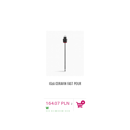
IGŁA CORAVIN FAST POUR
164.07
PLN
z
W
VAT
MAGAZYNIE
9KS