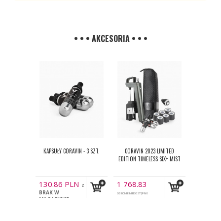
• • • AKCESORIA • • •
KAPSUŁY CORAVIN - 3 SZT.
CORAVIN 2023 LIMITED
EDITION TIMELESS SIX+ MIST
130.86
PLN
1 768.83
z
BRAK W
PLN
VAT
OBECNIE NIEDOSTĘPNE
z VAT
MAGAZYNIE