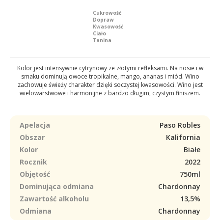
Cukrowość
Dopraw
Kwasowość
Ciało
Tanina
Kolor jest intensywnie cytrynowy ze złotymi refleksami. Na nosie i w
smaku dominują owoce tropikalne, mango, ananas i miód. Wino
zachowuje świeży charakter dzięki soczystej kwasowości. Wino jest
wielowarstwowe i harmonijne z bardzo długim, czystym finiszem.
Apelacja
Paso Robles
Obszar
Kalifornia
Kolor
Białe
Rocznik
2022
Objętość
750ml
Dominująca odmiana
Chardonnay
Zawartość alkoholu
13,5%
Odmiana
Chardonnay