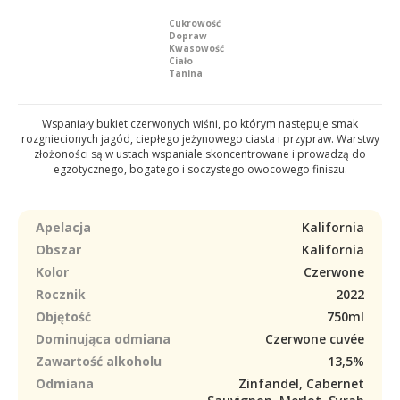
Cukrowość
Dopraw
Kwasowość
Ciało
Tanina
Wspaniały bukiet czerwonych wiśni, po którym następuje smak
rozgniecionych jagód, ciepłego jeżynowego ciasta i przypraw. Warstwy
złożoności są w ustach wspaniale skoncentrowane i prowadzą do
egzotycznego, bogatego i soczystego owocowego finiszu.
Apelacja
Kalifornia
Obszar
Kalifornia
Kolor
Czerwone
Rocznik
2022
Objętość
750ml
Dominująca odmiana
Czerwone cuvée
Zawartość alkoholu
13,5%
Odmiana
Zinfandel, Cabernet