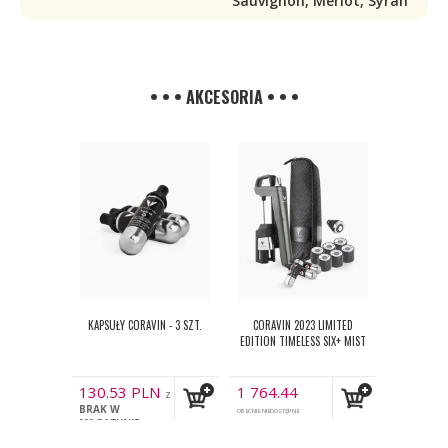
Sauvignon, Merlot, Syrah
• • • AKCESORIA • • •
KAPSUŁY CORAVIN - 3 SZT.
CORAVIN 2023 LIMITED
EDITION TIMELESS SIX+ MIST
130.53
PLN
1 764.44
z
BRAK W
PLN
VAT
OBECNIE NIEDOSTĘPNE
z VAT
MAGAZYNIE