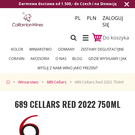
Darmowa dostawa od 1.500,- do Czech i na Słowację
PL
PLN
ZALOGUJ
SIĘ
Do koszyka
KOLOR
WINIARSTWO
ODMIANY
ZESTAWY DEGUSTACYJNE
CORAVIN
AKCESORIA
O NAS
BLOG
GDZIE WYSYŁAMY I JAK
WYŚLIJ Z NAMI WINO JAKO PREZENT
Winiarstwo
689 Cellars
689 Cellars Red 2022 750ml
689 CELLARS RED 2022 750ML