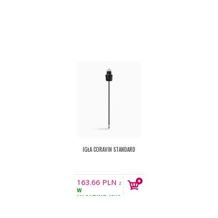
IGŁA CORAVIN STANDARD
163.66
PLN
z
W
VAT
MAGAZYNIE
15KS