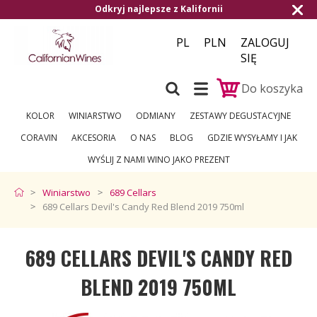
j najlepsze z Kalifornii
Darmowa dostawa
PL
PLN
ZALOGUJ
SIĘ
Do koszyka
KOLOR
WINIARSTWO
ODMIANY
ZESTAWY DEGUSTACYJNE
CORAVIN
AKCESORIA
O NAS
BLOG
GDZIE WYSYŁAMY I JAK
WYŚLIJ Z NAMI WINO JAKO PREZENT
Winiarstwo
689 Cellars
689 Cellars Devil's Candy Red Blend 2019 750ml
689 CELLARS DEVIL'S CANDY RED
BLEND 2019 750ML