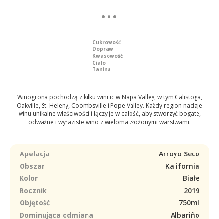
Cukrowość
Dopraw
Kwasowość
Ciało
Tanina
Winogrona pochodzą z kilku winnic w Napa Valley, w tym Calistoga,
Oakville, St. Heleny, Coombsville i Pope Valley. Każdy region nadaje
winu unikalne właściwości i łączy je w całość, aby stworzyć bogate,
odważne i wyraziste wino z wieloma złożonymi warstwami.
Apelacja
Arroyo Seco
Obszar
Kalifornia
Kolor
Białe
Rocznik
2019
Objętość
750ml
Dominująca odmiana
Albariño