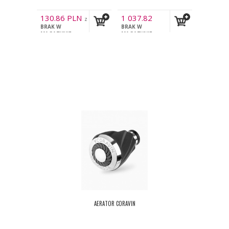
130.86
PLN
1 037.82
z
BRAK W
PLN
BRAK W
VAT
z VAT
MAGAZYNIE
MAGAZYNIE
AERATOR CORAVIN