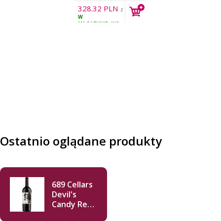
328.32
PLN
z
W
VAT
MAGAZYNIE
4KS
Ostatnio oglądane produkty
689 Cellars
Devil's
Candy Red
Blend 2019