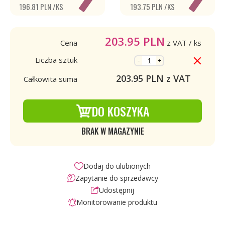
196.81 PLN /KS
193.75 PLN /KS
203.95
PLN
Cena
z VAT
/ ks
Liczba sztuk
-
+
203.95
PLN z VAT
Całkowita suma
DO KOSZYKA
BRAK W MAGAZYNIE
Dodaj do ulubionych
Zapytanie do sprzedawcy
Udostępnij
Monitorowanie produktu