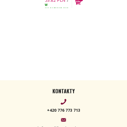
53.82
PLN
z
W
VAT
MAGAZYNIE
8KS
KONTAKTY
+420 776 773 713