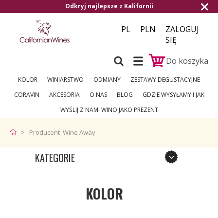
Odkryj najlepsze z Kalifornii
PL
PLN
ZALOGUJ
SIĘ
Do koszyka
KOLOR
WINIARSTWO
ODMIANY
ZESTAWY DEGUSTACYJNE
CORAVIN
AKCESORIA
O NAS
BLOG
GDZIE WYSYŁAMY I JAK
WYŚLIJ Z NAMI WINO JAKO PREZENT
Producent Wine Away
KATEGORIE
KOLOR