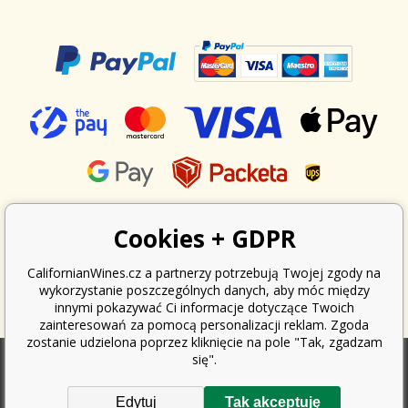
Cookies + GDPR
CalifornianWines.cz a partnerzy potrzebują Twojej zgody na
wykorzystanie poszczególnych danych, aby móc między
innymi pokazywać Ci informacje dotyczące Twoich
zainteresowań za pomocą personalizacji reklam. Zgoda
zostanie udzielona poprzez kliknięcie na pole "Tak, zgadzam
się".
Zgodnie z ustawą o ewidencji sprzedaży, sprzedawca jest zobowiązany
Edytuj
Tak akceptuję
do wystawienia nabywcy paragonu. Jednocześnie jest zobowiązany