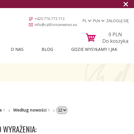
+420 776 773 713
PL
PLN
ZALOGUJ SIĘ
info@californianwines.eu
0
PLN
Do koszyka
O NAS
BLOG
GDZIE WYSYŁAMY I JAK
a ↑
↓
Według nowości ↑
↓
O WYRAŻENIA: