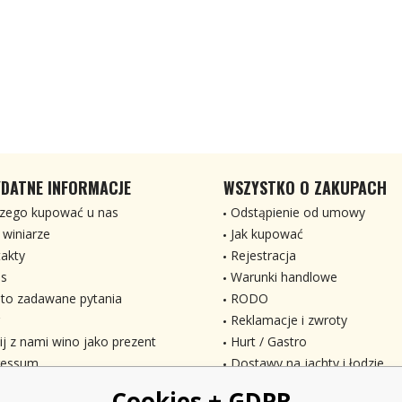
DATNE INFORMACJE
WSZYSTKO O ZAKUPACH
zego kupować u nas
Odstąpienie od umowy
 winiarze
Jak kupować
akty
Rejestracja
s
Warunki handlowe
to zadawane pytania
RODO
Reklamacje i zwroty
ij z nami wino jako prezent
Hurt / Gastro
ressum
Dostawy na jachty i łodzie
Cookies + GDPR