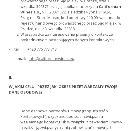
prowadzonego przez Sąd Miejski w Pradze, dział C,
wkładka
396375
oraz jej spółka macierzysta
Californian
Wines a.s.
, NIP: 28071522, z siedzibą Rybná 716/24,
Praga 1 - Stare Miasto, kod pocztowy 110 00, wpisana do
rejestru handlowego prowadzonego przez Sąd Miejski w
Pradze, dział B, wkładka
22838
.
W przypadku zainteresowania prosimy o kontakt za
pośrednictwem następujących danych kontaktowych:
- tel.: +420 776 773 713;
- e-mail:
info@californianwines.eu
.
II.
W JAKIM CELU I PRZEZ JAKI OKRES PRZETWARZAMY TWOJE
DANE OSOBOWE?
Dane osobowe partnerów umowy (resp. ich osób
kontaktowych), uzyskane podczas nawiązania
wzajemnego kontaktu lub w związku z zawarciem umowy
i realizacją związanych z nią zobowiązań umownych,