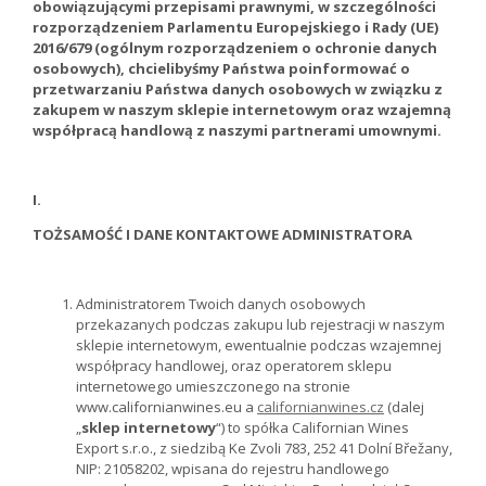
obowiązującymi przepisami prawnymi, w szczególności
rozporządzeniem Parlamentu Europejskiego i Rady (UE)
2016/679 (ogólnym rozporządzeniem o ochronie danych
osobowych), chcielibyśmy Państwa poinformować o
przetwarzaniu Państwa danych osobowych w związku z
zakupem w naszym sklepie internetowym oraz wzajemną
współpracą handlową z naszymi partnerami umownymi.
I.
TOŻSAMOŚĆ I DANE KONTAKTOWE ADMINISTRATORA
Administratorem Twoich danych osobowych
przekazanych podczas zakupu lub rejestracji w naszym
sklepie internetowym, ewentualnie podczas wzajemnej
współpracy handlowej, oraz operatorem sklepu
internetowego umieszczonego na stronie
www.californianwines.eu a
californianwines.cz
(dalej
„
sklep internetowy
“) to spółka Californian Wines
Export s.r.o., z siedzibą Ke Zvoli 783, 252 41 Dolní Břežany,
NIP: 21058202, wpisana do rejestru handlowego