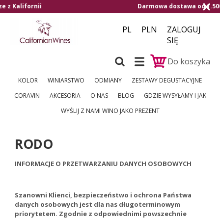
Darmowa dostawa od 1.500,- do Czech i na Słowację
PL
PLN
ZALOGUJ
SIĘ
Do koszyka
KOLOR
WINIARSTWO
ODMIANY
ZESTAWY DEGUSTACYJNE
CORAVIN
AKCESORIA
O NAS
BLOG
GDZIE WYSYŁAMY I JAK
WYŚLIJ Z NAMI WINO JAKO PREZENT
RODO
INFORMACJE O PRZETWARZANIU DANYCH OSOBOWYCH
Szanowni Klienci, bezpieczeństwo i ochrona Państwa
danych osobowych jest dla nas długoterminowym
priorytetem. Zgodnie z odpowiednimi powszechnie