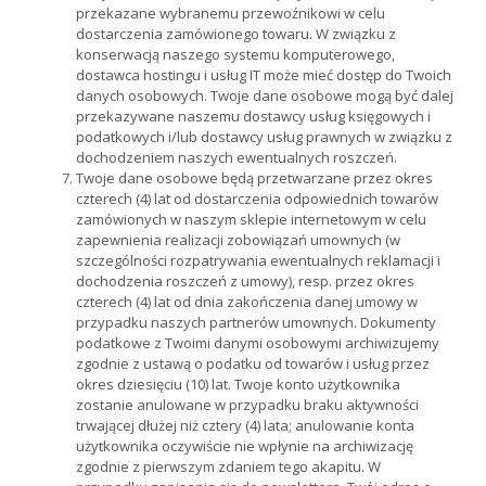
przekazane wybranemu przewoźnikowi w celu
dostarczenia zamówionego towaru. W związku z
konserwacją naszego systemu komputerowego,
dostawca hostingu i usług IT może mieć dostęp do Twoich
danych osobowych. Twoje dane osobowe mogą być dalej
przekazywane naszemu dostawcy usług księgowych i
podatkowych i/lub dostawcy usług prawnych w związku z
dochodzeniem naszych ewentualnych roszczeń.
Twoje dane osobowe będą przetwarzane przez okres
czterech (4) lat od dostarczenia odpowiednich towarów
zamówionych w naszym sklepie internetowym w celu
zapewnienia realizacji zobowiązań umownych (w
szczególności rozpatrywania ewentualnych reklamacji i
dochodzenia roszczeń z umowy), resp. przez okres
czterech (4) lat od dnia zakończenia danej umowy w
przypadku naszych partnerów umownych. Dokumenty
podatkowe z Twoimi danymi osobowymi archiwizujemy
zgodnie z ustawą o podatku od towarów i usług przez
okres dziesięciu (10) lat. Twoje konto użytkownika
zostanie anulowane w przypadku braku aktywności
trwającej dłużej niż cztery (4) lata; anulowanie konta
użytkownika oczywiście nie wpłynie na archiwizację
zgodnie z pierwszym zdaniem tego akapitu. W