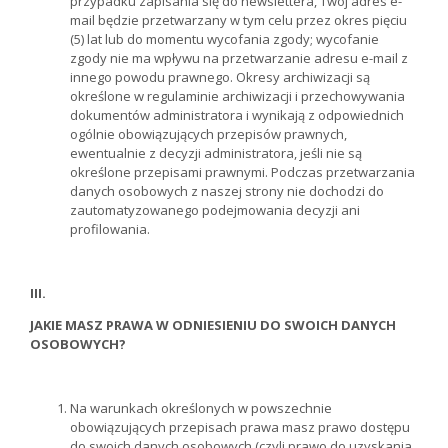
przypadku zapisania się do newslettera, Twój adres e-
mail będzie przetwarzany w tym celu przez okres pięciu
(5) lat lub do momentu wycofania zgody; wycofanie
zgody nie ma wpływu na przetwarzanie adresu e-mail z
innego powodu prawnego. Okresy archiwizacji są
określone w regulaminie archiwizacji i przechowywania
dokumentów administratora i wynikają z odpowiednich
ogólnie obowiązujących przepisów prawnych,
ewentualnie z decyzji administratora, jeśli nie są
określone przepisami prawnymi. Podczas przetwarzania
danych osobowych z naszej strony nie dochodzi do
zautomatyzowanego podejmowania decyzji ani
profilowania.
III.
JAKIE MASZ PRAWA W ODNIESIENIU DO SWOICH DANYCH
OSOBOWYCH?
Na warunkach określonych w powszechnie
obowiązujących przepisach prawa masz prawo dostępu
do swoich danych osobowych (czyli prawo do uzyskania