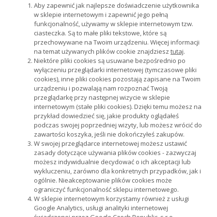
Aby zapewnić jak najlepsze doświadczenie użytkownika
w sklepie internetowym i zapewnić jego pełną
funkcjonalność, używamy w sklepie internetowym tzw.
ciasteczka. Są to małe pliki tekstowe, które są
przechowywane na Twoim urządzeniu. Więcej informacji
na temat używanych plików cookie znajdziesz
tutaj
.
Niektóre pliki cookies są usuwane bezpośrednio po
wyłączeniu przeglądarki internetowej (tymczasowe pliki
cookies), inne pliki cookies pozostają zapisane na Twoim
urządzeniu i pozwalają nam rozpoznać Twoją
przeglądarkę przy następnej wizycie w sklepie
internetowym (stałe pliki cookies). Dzięki temu możesz na
przykład dowiedzieć się, jakie produkty oglądałeś
podczas swojej poprzedniej wizyty, lub możesz wrócić do
zawartości koszyka, jeśli nie dokończyłeś zakupów.
W swojej przeglądarce internetowej możesz ustawić
zasady dotyczące używania plików cookies - zazwyczaj
możesz indywidualnie decydować o ich akceptacji lub
wykluczeniu, zarówno dla konkretnych przypadków, jak i
ogólnie. Nieakceptowanie plików cookies może
ograniczyć funkcjonalność sklepu internetowego.
W sklepie internetowym korzystamy również z usługi
Google Analytics, usługi analityki internetowej
świadczonej przez Google Czech Republic, s.r.o.