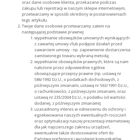
oraz dane osobowe klienta, przekazane podczas
zakupu lub rejestracji w naszym sklepie internetowym,
przetwarzamy w sposób określony w postanowieniach
tego artykułu.
Twoje dane osobowe przetwarzamy zatem na
następującej podstawie prawnej:
wypełnianie obowiązków umownych wynikających
z zawartej umowy i/lub podjęcie działań przed
zawarciem umowy - np. zapewnienie dostarczenia
zamówionego towaru wybraną metodą;
wypełnianie obowiązków prawnych, które są nam
nałożone przez odpowiednie ogólnie
obowiązujące przepisy prawne (np. ustawą nr
586/1992 Dz.U., o podatkach dochodowych, z
późniejszymi zmianami, ustawą nr 563/1991 Dz.U.,
o rachunkowości, z późniejszymi zmianami, oraz
ustawą nr 235/2004 Dz.U., o podatku od wartości
dodanej, z późniejszymi zmianami);
uzasadniony interes w odniesieniu do ochrony i
egzekwowania naszych ewentualnych roszczeń
oraz optymalizacji naszej prezentacji internetowej
dla jak najszerszego zakresu urządzeń,
ewentualnie także dostosowanie ofert do
Państwa preferencji i wysyłanie komunikatów