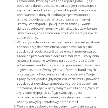
zamówienia, które są określone w paragrafie 3. (jeśli
podałeś te dane podczas rejestracji). Jeśli zdecydujesz
się na założenie konta użytkownika, podstawą prawną
przetwarzania danych osobowych jest wykonanie
umowy, tj.podjęcie działań przed zawarciem takiej
umowy. W przypadku jakiejkolwiek zmiany Twoich
danych osobowych prosimy o ich aktualizację w koncie
użytkownika, aby zamówione produkty rzeczywiście do
Ciebie dotarły.
W naszym sklepie internetowym masz również możliwość
zapisania się do newslettera. Można zapisać się do
subskrypcji, podając swój adres e-mail i potwierdzając
zgodę na przetwarzanie adresu e-mail w celu wysyłania
nowości. Następnie wyślemy na podany przez Ciebie
adres e-mail wiadomość, w której ponownie potwierdzisz
logowanie. Do celów wysyłania informacji handlowych
przetwarzamy Twój adres e-mail na podstawie Twojej
zgody. W przypadku, gdy będziesz chciał zrezygnować z
subskrypcji newslettera, możesz to zrobić w dowolnym
momencie, klikając w otrzymanym e-mailu opcję „Wypisz
się” z subskrypcji lub cofając swoją zgodę na
przetwarzanie adresu e-mail, wysyłając wiadomość na
podany powyżej kontaktowy adres e-mail.
Twoje dane osobowe w niezbędnym zakresie zostaną