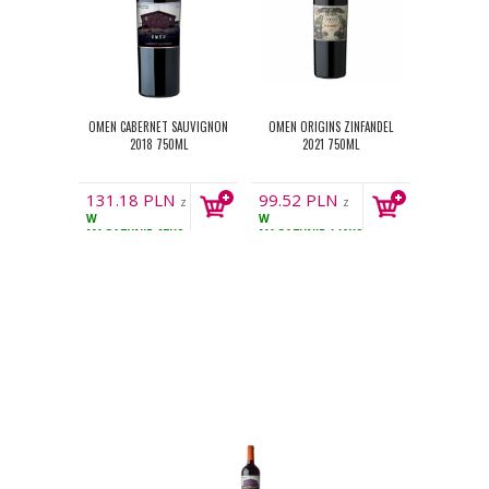
OMEN CABERNET SAUVIGNON
OMEN ORIGINS ZINFANDEL
2018 750ML
2021 750ML
131.18
PLN
99.52
PLN
z
z
W
W
VAT
VAT
MAGAZYNIE
67KS
MAGAZYNIE
140KS