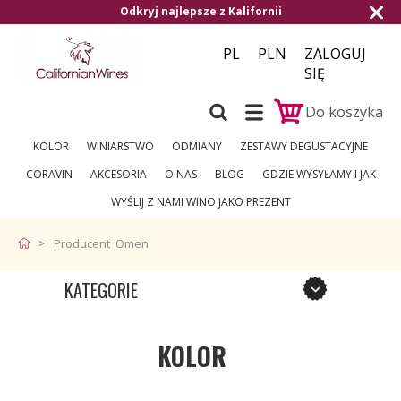
Odkryj najlepsze z Kalifornii
PL
PLN
ZALOGUJ
SIĘ
Do koszyka
KOLOR
WINIARSTWO
ODMIANY
ZESTAWY DEGUSTACYJNE
CORAVIN
AKCESORIA
O NAS
BLOG
GDZIE WYSYŁAMY I JAK
WYŚLIJ Z NAMI WINO JAKO PREZENT
Producent Omen
KATEGORIE
KOLOR