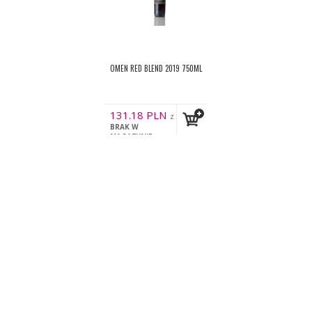
OMEN RED BLEND 2019 750ML
131.18
PLN
z
BRAK W
VAT
MAGAZYNIE