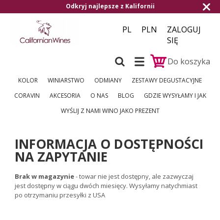
Odkryj najlepsze z Kalifornii
PL
PLN
ZALOGUJ
SIĘ
Do koszyka
KOLOR
WINIARSTWO
ODMIANY
ZESTAWY DEGUSTACYJNE
CORAVIN
AKCESORIA
O NAS
BLOG
GDZIE WYSYŁAMY I JAK
WYŚLIJ Z NAMI WINO JAKO PREZENT
INFORMACJA O DOSTĘPNOŚCI
NA ZAPYTANIE
Brak w magazynie
- towar nie jest dostępny, ale zazwyczaj
jest dostępny w ciągu dwóch miesięcy. Wysyłamy natychmiast
po otrzymaniu przesyłki z USA