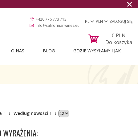
+420 776 773 713
PL
PLN
ZALOGUJ SIĘ
info@californianwines.eu
0
PLN
Do koszyka
O NAS
BLOG
GDZIE WYSYŁAMY I JAK
a ↑
↓
Według nowości ↑
↓
O WYRAŻENIA: