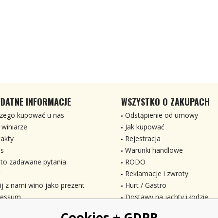
DATNE INFORMACJE
WSZYSTKO O ZAKUPACH
zego kupować u nas
Odstąpienie od umowy
 winiarze
Jak kupować
akty
Rejestracja
s
Warunki handlowe
to zadawane pytania
RODO
Reklamacje i zwroty
ij z nami wino jako prezent
Hurt / Gastro
ressum
Dostawy na jachty i łodzie
Cookies + GDPR