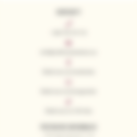
KONTAKTY
+420 776 773 713
info@californianwines.eu
Śledź nas na Facebooku
Śledź nas na Instagramie
Śledź nas na TikToku
PRZYDATNE INFORMACJE
Dlaczego kupować u nas