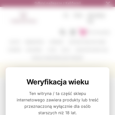
Odkryj najlepsze z Kalifornii
PL
PLN
ZALOGUJ
SIĘ
Do koszyka
KOLOR
WINIARSTWO
ODMIANY
ZESTAWY DEGUSTACYJNE
CORAVIN
AKCESORIA
O NAS
BLOG
GDZIE WYSYŁAMY I JAK
WYŚLIJ Z NAMI WINO JAKO PREZENT
Producent David Arthur Vineyards
Weryfikacja wieku
KATEGORIE
Ten witryna / ta część sklepu
KOLOR
internetowego zawiera produkty lub treść
przeznaczoną wyłącznie dla osób
starszych niż 18 lat.