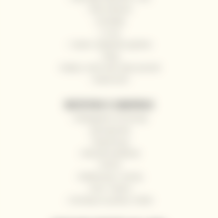
Nasi winiarze
Kontakty
O nas
Często zadawane pytania
Blog
Wyślij z nami wino jako prezent
Impressum
WSZYSTKO O ZAKUPACH
Odstąpienie od umowy
Jak kupować
Rejestracja
Warunki handlowe
RODO
Reklamacje i zwroty
Hurt / Gastro
Dostawy na jachty i łodzie