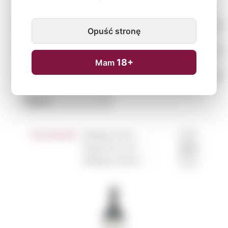
Opuść stronę
18+
Mam
Sortowanie:
Według tytułu ↑
↓
Najniższa cena ↑
↓
Według nowości ↑
↓