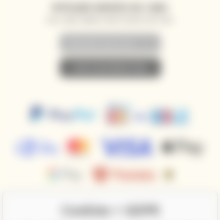
WYSYŁANIE NOWOŚCI NA E-MAIL
AKCJE, ZNIŻKI I NOWOŚCI PRIORYTETOWO NA TWÓJ E-MAIL
• ZAPISZ SIĘ DO NEWSLETTERA •
Cookies + GDPR