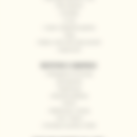
Nasi winiarze
Kontakty
O nas
Często zadawane pytania
Blog
Wyślij z nami wino jako prezent
Impressum
WSZYSTKO O ZAKUPACH
Odstąpienie od umowy
Jak kupować
Rejestracja
Warunki handlowe
RODO
Reklamacje i zwroty
Hurt / Gastro
Dostawy na jachty i łodzie