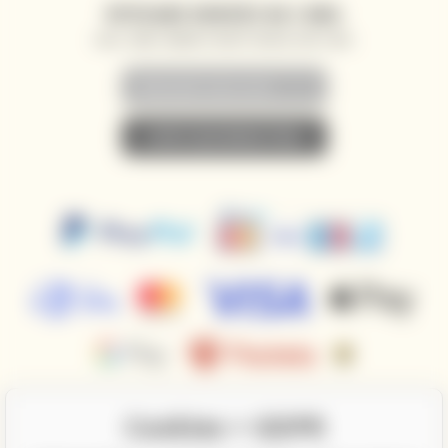
WYSYŁANIE NOWOŚCI NA E-MAIL
AKCJE, ZNIŻKI I NOWOŚCI PRIORYTETOWO NA TWÓJ E-MAIL
• ZAPISZ SIĘ DO NEWSLETTERA •
Cookies + GDPR