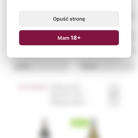
Opuść stronę
18+
Mam
Sortowanie:
Według tytułu ↑
↓
Najniższa cena ↑
↓
Według nowości ↑
↓
NOWOŚĆ