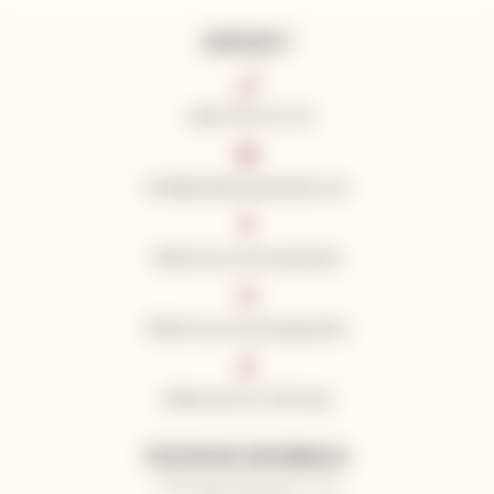
KONTAKTY
+420 776 773 713
info@californianwines.eu
Śledź nas na Facebooku
Śledź nas na Instagramie
Śledź nas na TikToku
PRZYDATNE INFORMACJE
Dlaczego kupować u nas