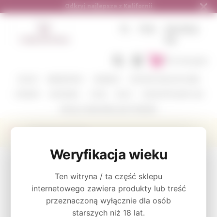
Odkryj najlepsze z Kalifornii
PL
PLN
ZALOGUJ
SIĘ
Do koszyka
KOLOR
WINIARSTWO
ODMIANY
ZESTAWY DEGUSTACYJNE
CORAVIN
AKCESORIA
O NAS
BLOG
GDZIE WYSYŁAMY I JAK
WYŚLIJ Z NAMI WINO JAKO PREZENT
Producent B.R.Cohn
Weryfikacja wieku
KATEGORIE
Ten witryna / ta część sklepu
KOLOR
internetowego zawiera produkty lub treść
przeznaczoną wyłącznie dla osób
starszych niż 18 lat.